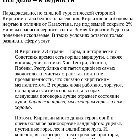
Парадоксально, но сильной туристической стороной
Киргизии стала бедность населения. Киргизия не избалована
нефтью в отличие от Казахстана, где под землей сокрыто 2%
мировых запасов черного золота. Земля Киргизии бедна на
полезные ископаемые. В таких условиях остается только
развивать сферу услуг.
В Киргизии 2\3 страны – горы, и исторически с
Советских времен есть горные маршруты, а также
восхождения на пики Хан Тенгри, Ленина,
Победы. Республика считается одной из самых
экологически чистых стран: так почти нет
промышленности, что связано с киргизским
менталитетом. В городах люди работают, торгуют,
но напрягаться не особо хотят, а в горах
следующая поговорка лучше отражает состояние
души:
баран ест трава, мы смотрим гора – и нам
хорошо
.
Потом в Киргизии много диких территорий и
очень большое разнообразие ландшафтов: ущелья,
пустынные горы, лес и альпийские луга. И,
конечно, высокогорье – там огромные просторы,