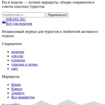
Раз в неделю — лучшие маршруты, обзоры снаряжения и
советы опытных туристов.
Подписаться
HIKING
.RU
⛰
Всё для походов
Независимый журнал для туристов и любителей активного
отдыха.
Снаряжение
палатки
для сна
гаджеты
горелки и печки
свет
Маршруты
Крым
Кавказ
Эльбрус
Все маршруты