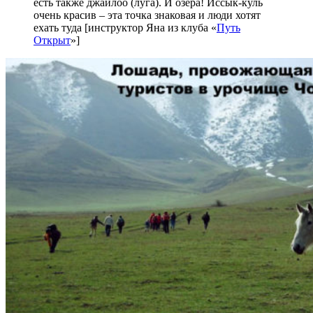
есть также джайлоо (луга). И озера! Иссык-куль
очень красив – эта точка знаковая и люди хотят
ехать туда [инструктор Яна из клуба «
Путь
Открыт
»]