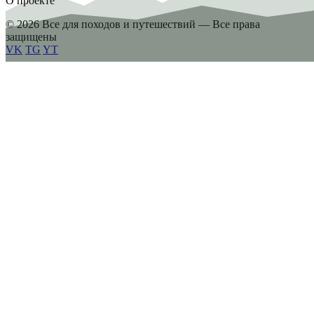
О проекте
© 2026 Все для походов и путешествий — Все права
защищены
VK
TG
YT