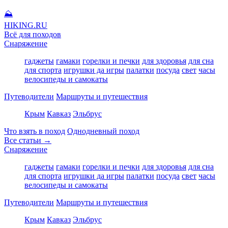
⛰
HIKING
.RU
Всё для походов
Снаряжение
гаджеты
гамаки
горелки и печки
для здоровья
для сна
для спорта
игрушки да игры
палатки
посуда
свет
часы
велосипеды и самокаты
Путеводители
Маршруты и путешествия
Крым
Кавказ
Эльбрус
Что взять в поход
Однодневный поход
Все статьи →
Снаряжение
гаджеты
гамаки
горелки и печки
для здоровья
для сна
для спорта
игрушки да игры
палатки
посуда
свет
часы
велосипеды и самокаты
Путеводители
Маршруты и путешествия
Крым
Кавказ
Эльбрус