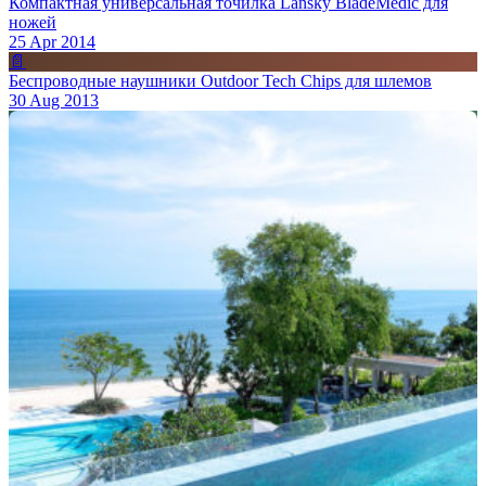
Компактная универсальная точилка Lansky BladeMedic для
ножей
25 Apr 2014
📄
Беспроводные наушники Outdoor Tech Chips для шлемов
30 Aug 2013