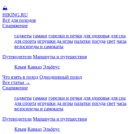
⛰
HIKING
.RU
Всё для походов
Снаряжение
гаджеты
гамаки
горелки и печки
для здоровья
для сна
для спорта
игрушки да игры
палатки
посуда
свет
часы
велосипеды и самокаты
Путеводители
Маршруты и путешествия
Крым
Кавказ
Эльбрус
Что взять в поход
Однодневный поход
Все статьи →
Снаряжение
гаджеты
гамаки
горелки и печки
для здоровья
для сна
для спорта
игрушки да игры
палатки
посуда
свет
часы
велосипеды и самокаты
Путеводители
Маршруты и путешествия
Крым
Кавказ
Эльбрус