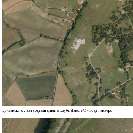
Британского Льва создали фанаты клуба Данстейбл Роад Раннерс