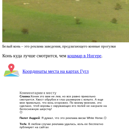
Белый конь – это реклама заведения, предлагающего конные прогулки
Конь куда лучше смотрится, чем
кошмар в Нигере
.
Координаты места на картах Гугл
Комментарии к месту
Славка
:Коник это вам не лев, но все равно прикольно
смотрится. Хвост обрубок и глаз размером с копыто. А еще
мне прикольно, что конь огорожен. По моему мнению, это
сделано, чтоб коровы с окружающих его полей не насрали на
белоснежную шерстку!
🙂
Пилот Андрей
: Я думал, что это реклама виски White Horse.🙂
Trefa
: В любом случае реклама удалась, коль ее бесплатно
публикуют на сайтах