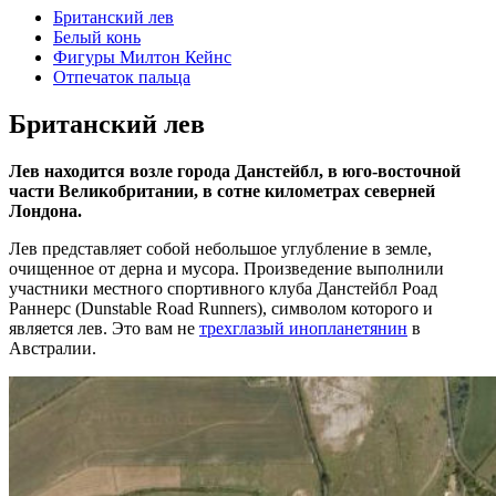
Британский лев
Белый конь
Фигуры Милтон Кейнс
Отпечаток пальца
Британский лев
Лев находится возле города Данстейбл, в юго-восточной
части Великобритании, в сотне километрах северней
Лондона.
Лев представляет собой небольшое углубление в земле,
очищенное от дерна и мусора. Произведение выполнили
участники местного спортивного клуба Данстейбл Роад
Раннерс (Dunstable Road Runners), символом которого и
является лев. Это вам не
трехглазый инопланетянин
в
Австралии.