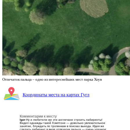
Отпечаток пальца – одно из интереснейших мест парка Хоув
Координаты места на картах Гугл
Комментарии к месту
Igor
:Ну и любители же эти англичане строить лабиринты!
Видел однажды такой Хэмптоне — довольно увлекательное
занятие, блуждать по тропинкам в поисках выхода. Идея же
сделать лабиринт в виде отпечатка пальца — очень удачное