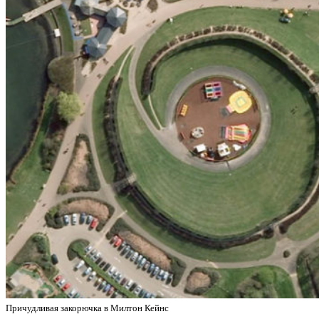
Причудливая закорючка в Милтон Кейнс