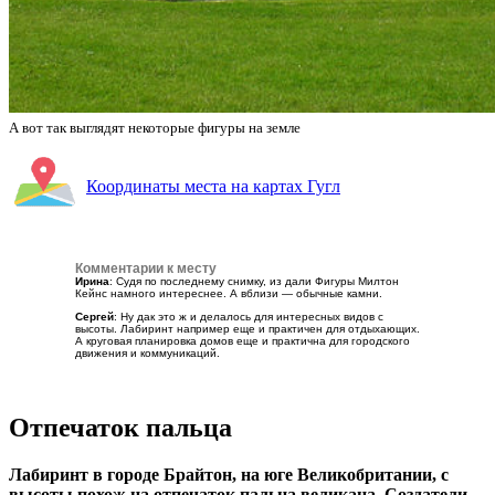
А вот так выглядят некоторые фигуры на земле
Координаты места на картах Гугл
Комментарии к месту
Ирина
: Судя по последнему снимку, из дали Фигуры Милтон
Кейнс намного интереснее. А вблизи — обычные камни.
Сергей
: Ну дак это ж и делалось для интересных видов с
высоты. Лабиринт например еще и практичен для отдыхающих.
А круговая планировка домов еще и практична для городского
движения и коммуникаций.
Отпечаток пальца
Лабиринт в городе Брайтон, на юге Великобритании, с
высоты похож на отпечаток пальца великана. Создатели