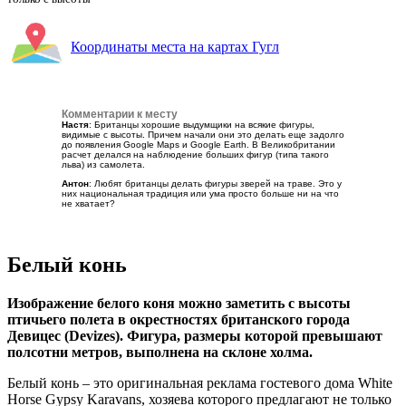
Координаты места на картах Гугл
Комментарии к месту
Настя
: Британцы хорошие выдумщики на всякие фигуры,
видимые с высоты. Причем начали они это делать еще задолго
до появления Google Maps и Google Earth. В Великобритании
расчет делался на наблюдение больших фигур (типа такого
льва) из самолета.
Антон
: Любят британцы делать фигуры зверей на траве. Это у
них национальная традиция или ума просто больше ни на что
не хватает?
Белый конь
Изображение белого коня можно заметить с высоты
птичьего полета в окрестностях британского города
Девицес (Devizes). Фигура, размеры которой превышают
полсотни метров, выполнена на склоне холма.
Белый конь – это оригинальная реклама гостевого дома White
Horse Gypsy Karavans, хозяева которого предлагают не только