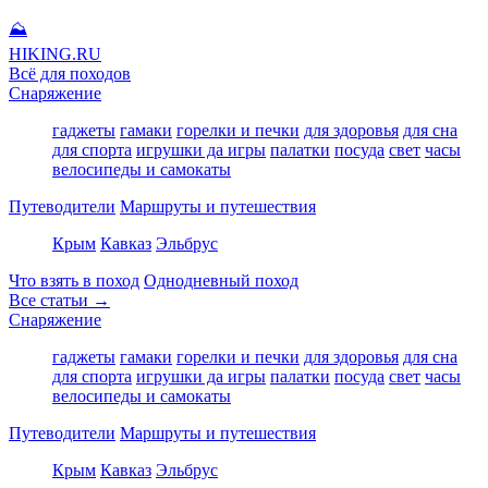
⛰
HIKING
.RU
Всё для походов
Снаряжение
гаджеты
гамаки
горелки и печки
для здоровья
для сна
для спорта
игрушки да игры
палатки
посуда
свет
часы
велосипеды и самокаты
Путеводители
Маршруты и путешествия
Крым
Кавказ
Эльбрус
Что взять в поход
Однодневный поход
Все статьи →
Снаряжение
гаджеты
гамаки
горелки и печки
для здоровья
для сна
для спорта
игрушки да игры
палатки
посуда
свет
часы
велосипеды и самокаты
Путеводители
Маршруты и путешествия
Крым
Кавказ
Эльбрус