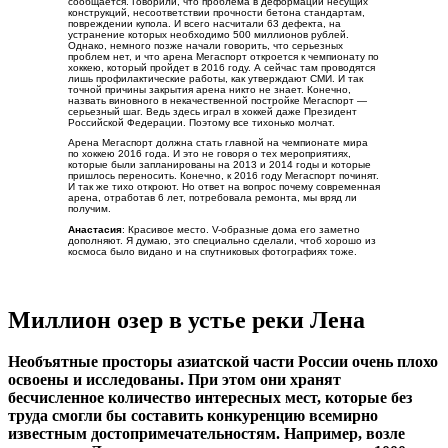
Алмазный карьер Мир – это гигантская дыра, размером с небольшой город
Промышленники бы прокопали карьер и еще глубже, но
только один спуск на его дно очень дорого обходится. Дорога,
спирально спускающаяся вниз, растянулась уже более чем на
50 километров. Поэтому кроме «трубки мира» в городе
ведутся разработки алмазов в других местах. Глядишь, лет
через 10 на картах Гугл Мапс появятся и другие дыры.