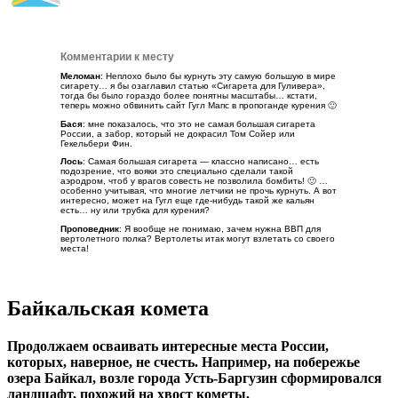
Комментарии к месту
Меломан
: Неплохо было бы курнуть эту самую большую в мире
сигарету… я бы озаглавил статью «Сигарета для Гуливера»,
тогда бы было гораздо более понятны масштабы… кстати,
теперь можно обвинить сайт Гугл Мапс в пропоганде курения 🙂
Бася
: мне показалось, что это не самая большая сигарета
России, а забор, который не докрасил Том Сойер или
Гекельбери Фин.
Лось
: Самая большая сигарета — классно написано… есть
подозрение, что вояки это специально сделали такой
аэродром, чтоб у врагов совесть не позволила бомбить! 🙂 …
особенно учитывая, что многие летчики не прочь курнуть. А вот
интересно, может на Гугл еще где-нибудь такой же кальян
есть… ну или трубка для курения?
Проповедник
: Я вообще не понимаю, зачем нужна ВВП для
вертолетного полка? Вертолеты итак могут взлетать со своего
места!
Байкальская комета
Продолжаем осваивать интересные места России,
которых, наверное, не счесть. Например, на побережье
озера Байкал, возле города Усть-Баргузин сформировался
ландшафт, похожий на хвост кометы.