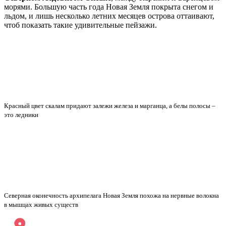
торфяниках ее перебивают. Ну и гадят же в Москве люди. Во
ржачно будет, если станция организует забастовку и
отключится на недельку — Москва покроется хорошим слоем
экскрементов.
qwerty
: Вы хоть думаете, что пишите? Москвичи во всем что ли
виноваты по вашим словам? Да в каждом городе есть точно
такие же очистные. А там где нет, там точно природа
загрязнается гораздо хуже. Очистные на то и нужны, чтоб
отделять фекалии и другие вещества от воды. После чего вода
отправляется в природу, а ил можно хоть на удобрения
использовать.
Нервная система России
Есть на архипелаге Новая Земля интересное место,
похожее на схему нервной системы млекопитающих. Здесь
легко угадываются нервные сплетения, нервные узлы и
отдельные волокна.
Новая Земля – скалистый безжизненный архипелаг, в
Северном Ледовитом Океане
, между Карским и Баренцевом
морями. Большую часть года Новая Земля покрыта снегом и
льдом, и лишь несколько летних месяцев острова оттаивают,
чтоб показать такие удивительные пейзажи.