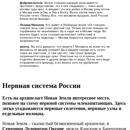
Станции аэрации так же необходимы для города, как транспорт или
торговля
Координаты места на картах Гугл
Комментарии к месту
Доброжелатель
: Возле станции аэрации река какая-то
протекает, представляю, что в нее скидывают – говно всей
москвы туда прет. А впадает это все добро в Москву реку потом,
а Москва река в Оку, а Ока в Волгу. Волга затем через всю
Россию течет. Пипец! Все, что москвичи высрали, всей России
боком потом выходит.
Леонид Макаров
: Кто живет в Люберцах возле той станции,
говорят вонь там стоит круглый год. Только летние пожары на