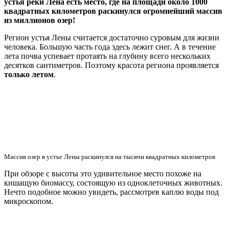
Кимберлитовая трубка Мир на Гугл Мапс