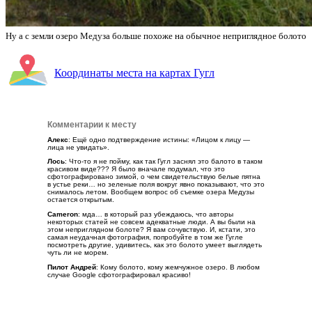
Ну а с земли озеро Медуза больше похоже на обычное неприглядное болото
Координаты места на картах Гугл
Комментарии к месту
Алекс
: Ещё одно подтверждение истины: «Лицом к лицу —
лица не увидать».
Лось
: Что-то я не пойму, как так Гугл заснял это балото в таком
красивом виде??? Я было вначале подумал, что это
сфотографировано зимой, о чем свидетельствую белые пятна
в устье реки… но зеленые поля вокруг явно показывают, что это
снималось летом. Вообщем вопрос об съемке озера Медузы
остается открытым.
Cameron
: мда… в который раз убеждаюсь, что авторы
некоторых статей не совсем адекватные люди. А вы были на
этом неприглядном болоте? Я вам сочувствую. И, кстати, это
самая неудачная фотография, попробуйте в том же Гугле
посмотреть другие, удивитесь, как это болото умеет выглядеть
чуть ли не морем.
Пилот Андрей
: Кому болото, кому жемчужное озеро. В любом
случае Google сфотографировал красиво!