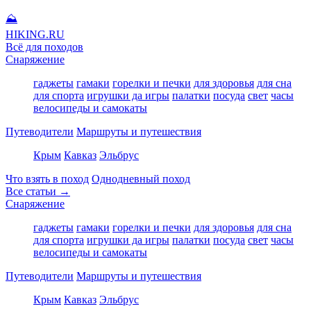
⛰
HIKING
.RU
Всё для походов
Снаряжение
гаджеты
гамаки
горелки и печки
для здоровья
для сна
для спорта
игрушки да игры
палатки
посуда
свет
часы
велосипеды и самокаты
Путеводители
Маршруты и путешествия
Крым
Кавказ
Эльбрус
Что взять в поход
Однодневный поход
Все статьи →
Снаряжение
гаджеты
гамаки
горелки и печки
для здоровья
для сна
для спорта
игрушки да игры
палатки
посуда
свет
часы
велосипеды и самокаты
Путеводители
Маршруты и путешествия
Крым
Кавказ
Эльбрус