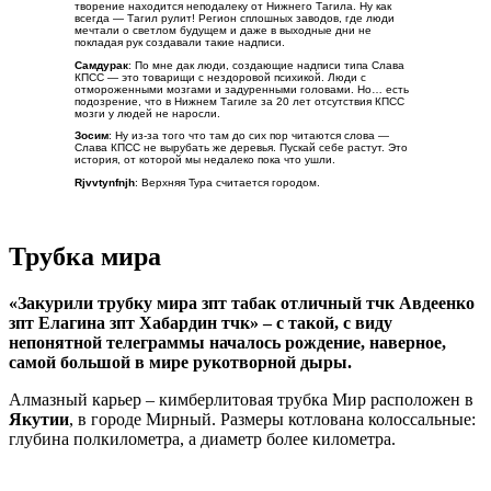
Северная оконечность архипелага Новая Земля похожа на нервные волокна
в мышцах живых существ
Координаты места на картах Гугл
Комментарии к месту
Алсу
: Новая Земля, не только нервная система России. Место
достаточно засекреченное, видимо там ещё кое-что есть.
Лютик
: У меня вызывает ассоциации не с нервами, а с костями
рыб. А некоторые ледники так красивы, что похожи на деревья
в мертвом лесу из какой-нибудь книжки в стиле фэнтази.
Пилот Андрей
: Новая Земля весьма загадочна. Но там есть
потенциал на будущее. Должны быть обширные полезные
ископаемые. А на северном острове есть фьорды.
Слава КПСС