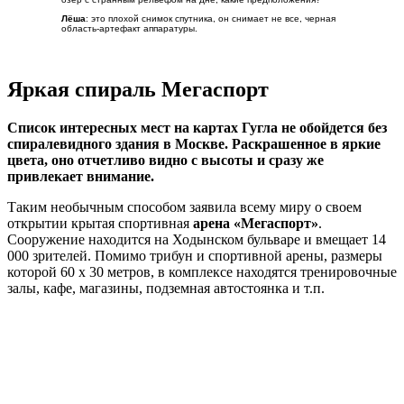
Комментарии к месту
Igor
: Посмотрел из любопытства на Гугле, оказывается данное
творение находится неподалеку от Нижнего Тагила. Ну как
всегда — Тагил рулит! Регион сплошных заводов, где люди
мечтали о светлом будущем и даже в выходные дни не
покладая рук создавали такие надписи.
Самдурак
: По мне дак люди, создающие надписи типа Слава
КПСС — это товарищи с нездоровой психикой. Люди с
отмороженными мозгами и задуренными головами. Но… есть
подозрение, что в Нижнем Тагиле за 20 лет отсутствия КПСС
мозги у людей не наросли.
Зосим
: Ну из-за того что там до сих пор читаются слова —
Слава КПСС не вырубать же деревья. Пускай себе растут. Это
история, от которой мы недалеко пока что ушли.
Rjvvtynfnjh
: Верхняя Тура считается городом.
Трубка мира
«Закурили трубку мира зпт табак отличный тчк Авдеенко
зпт Елагина зпт Хабардин тчк» – с такой, с виду
непонятной телеграммы началось рождение, наверное,
самой большой в мире рукотворной дыры.
Алмазный карьер – кимберлитовая трубка Мир расположен в
Якутии
, в городе Мирный. Размеры котлована колоссальные:
глубина полкилометра, а диаметр более километра.