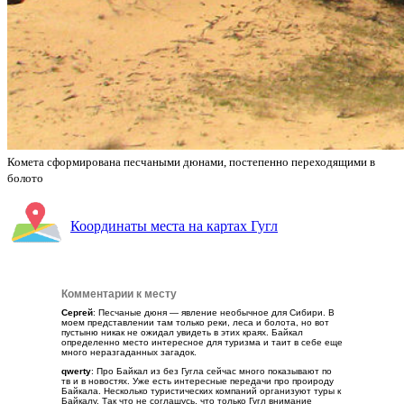
Комета сформирована песчаными дюнами, постепенно переходящими в
болото
Координаты места на картах Гугл
Комментарии к месту
Сергей
: Песчаные дюня — явление необычное для Сибири. В
моем представлении там только реки, леса и болота, но вот
пустыню никак не ожидал увидеть в этих краях. Байкал
определенно место интересное для туризма и таит в себе еще
много неразгаданных загадок.
qwerty
: Про Байкал из без Гугла сейчас много показывают по
тв и в новостях. Уже есть интересные передачи про проироду
Байкала. Несколько туристических компаний организуют туры к
Байкалу. Так что не соглашусь, что только Гугл внимание