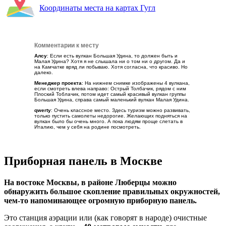
Координаты места на картах Гугл
Комментарии к месту
Алсу
: Если есть вулкан Большая Удина, то должен быть и
Малая Удина? Хотя я не слышала ни о том ни о другом. Да и
на Камчатке вряд ли побываю. Хотя согласна, что красиво. Но
далеко.
Менеджер проекта
: На нижнем снимке изображены 4 вулкана,
если смотреть влева направо: Острый Толбачик, рядом с ним
Плоский Тоблачик, потом идет самый красивый вулкан группы
Большая Удина, справа самый маленький вулкан Малая Удина.
qwerty
: Очень классное место. Здесь туризм можно развивать,
только пустить самолеты недорогие. Желающих подняться на
вулкан было бы очень много. А пока людям проще слетать в
Италию, чем у себя на родине посмотреть.
Приборная панель в Москве
На востоке Москвы, в районе Люберцы можно
обнаружить большое скопление правильных окружностей,
чем-то напоминающее огромную приборную панель.
Это станция аэрации или (как говорят в народе) очистные