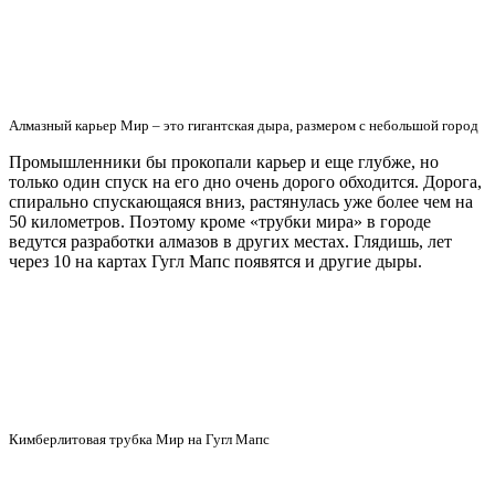
Как только не восхваляли коммунисты свой режим. И
статуи ставили во времена СССР в каждом населенном
пункте, и улицы переименовали, лозунги и прочую
глупость людям в мозги вбивали основательно. Один из
результатов политического зомбирования до сих пор
можно наблюдать в России, возле села Верхняя Тура, что в
Свердловской области.
Громадная надпись из деревьев гласит: «Слава КПСС».
Высота букв составляет 15 метров, а вся надпись в длину
занимает 60 метров. Самое смешное, что возможность увидеть
творение коммунистического режима широким массам стало
возможным уже после его падения. И осуществлено это было
при помощи порождения ненавистного капитализма – карт
Гугл.