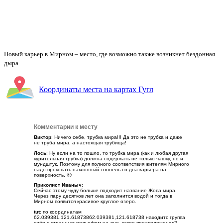
Комсомольцы не покладая рук трудились, чтобы прославить буржуйское
творение Гугл Мапс
Координаты места на картах Гугл