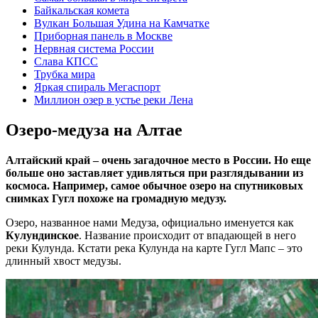
Байкальская комета
Вулкан Большая Удина на Камчатке
Приборная панель в Москве
Нервная система России
Слава КПСС
Трубка мира
Яркая спираль Мегаспорт
Миллион озер в устье реки Лена
Озеро-медуза на Алтае
Алтайский край – очень загадочное место в России. Но еще
больше оно заставляет удивляться при разглядывании из
космоса. Например, самое обычное озеро на спутниковых
снимках Гугл похоже на громадную медузу.
Озеро, названное нами Медуза, официально именуется как
Кулундинское
. Название происходит от впадающей в него
реки Кулунда. Кстати река Кулунда на карте Гугл Мапс – это
длинный хвост медузы.