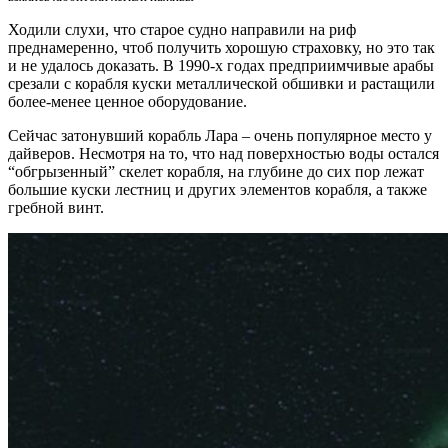
Ходили слухи, что старое судно направили на риф
преднамеренно, чтоб получить хорошую страховку, но это так
и не удалось доказать. В 1990-х годах предприимчивые арабы
срезали с корабля куски металлической обшивки и растащили
более-менее ценное оборудование.
Сейчас затонувший корабль Лара – очень популярное место у
дайверов. Несмотря на то, что над поверхностью воды остался
“обгрызенный” скелет корабля, на глубине до сих пор лежат
большие куски лестниц и других элементов корабля, а также
гребной винт.