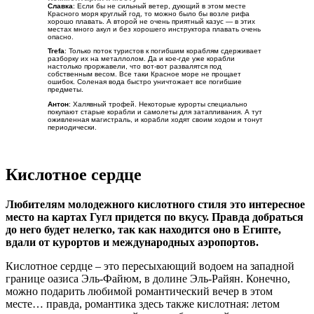
Славка
: Если бы не сильный ветер, дующий в этом месте
Красного моря круглый год, то можно было бы возле рифа
хорошо плавать. А второй не очень приятный казус — в этих
местах много акул и без хорошего инструктора плавать очень
опасно.
Trefa
: Только поток туристов к погибшим кораблям сдерживает
разборку их на металлолом. Да и кое-где уже корабли
настолько проржавели, что вот-вот развалятся под
собственным весом. Все таки Красное море не прощает
ошибок. Соленая вода быстро уничтожает все погибшие
предметы.
Антон
: Халявный трофей. Некоторые курорты специально
покупают старые корабли и самолеты для затапливания. А тут
оживленная магистраль, и корабли ходят своим ходом и тонут
периодически.
Кислотное сердце
Любителям молодежного кислотного стиля это интересное
место на картах Гугл придется по вкусу. Правда добраться
до него будет нелегко, так как находится оно в Египте,
вдали от курортов и международных аэропортов.
Кислотное сердце – это пересыхающий водоем на западной
границе оазиса Эль-Файюм, в долине Эль-Райян. Конечно,
можно подарить любимой романтический вечер в этом
месте… правда, романтика здесь также кислотная: летом