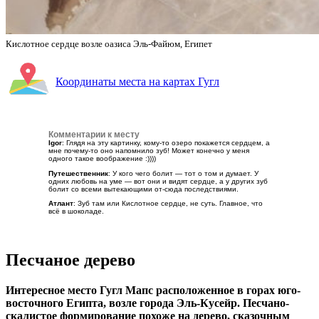
Кислотное сердце возле оазиса Эль-Файюм, Египет
Координаты места на картах Гугл
Комментарии к месту
Igor
: Глядя на эту картинку, кому-то озеро покажется сердцем, а
мне почему-то оно напомнило зуб! Может конечно у меня
одного такое воображение :))))
Путешественник
: У кого чего болит — тот о том и думает. У
одних любовь на уме — вот они и видят сердце, а у других зуб
болит со всеми вытекающими от-сюда последствиями.
Атлант
: Зуб там или Кислотное сердце, не суть. Главное, что
всё в шоколаде.
Песчаное дерево
Интересное место Гугл Мапс расположенное в горах юго-
восточного Египта, возле города Эль-Кусейр. Песчано-
скалистое формирование похоже на дерево, сказочным