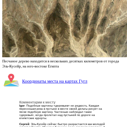
Песчаное дерево находится в нескольких десятках километров от города
Эль-Кусейр, на юго-востоке Египта
Координаты места на картах Гугл
Комментарии к месту
Igor
: Подобные картины «деревьев» не редкость. Каждая
пересохшая река в пустыне в месте своей дельты рисует на
песке подобную картину. Частенько наблюдал такие
«деревья», когда пролетал над пустыней по дороге на
египетские курорты.
Сергей
: Эль-Кусейр сейчас быстро разрастается как молодой