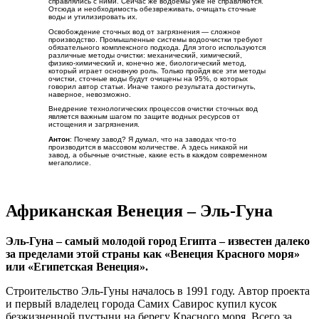
справлялись с ними. Сейчас же водоемы уже не справляются.
Отсюда и необходимость обезвреживать, очищать сточные
воды и утилизировать их.
Освобождение сточных вод от загрязнения — сложное
производство. Промышленные системы водоочистки требуют
обязательного комплексного подхода. Для этого используются
различные методы очистки: механический, химический,
физико-химический и, конечно же, биологический метод,
который играет основную роль. Только пройдя все эти методы
очистки, сточные воды будут очищены на 95%, о которых
говорил автор статьи. Иначе такого результата достигнуть,
наверное, невозможно.
Внедрение технологических процессов очистки сточных вод
является важным шагом по защите водных ресурсов от
истощения и загрязнения.
Антон
: Почему завод? Я думал, что на заводах что-то
производится в массовом количестве. А здесь никакой ни
завод, а обычные очистные, какие есть в каждом современном
мегаполисе.
Африканская Венеция – Эль-Гуна
Эль-Гуна – самый молодой город Египта – известен далеко
за пределами этой страны как «Венеция Красного моря»
или «Египетская Венеция».
Строительство Эль-Гуны началось в 1991 году. Автор проекта
и первый владелец города Самих Савирос купил кусок
безжизненной пустыни на берегу Красного моря. Всего за