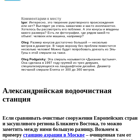
Комментарии к месту
Igor
: Интересно, это творение рукотворного происхождения
или нет? Выглядит уж очень заманчиво и как-то инопланетно.
Хотелось бы рассмотреть его поближе. А эти конусы и впадины
какого размера? Есть ли фотографии, где рядом какой-то
объект: челвоек или машина, например?
Oleg
: Размер конусов достаточно большой — несколько
метров в диаметре. В такую воронку без проблем поместится
несколько человек! Можно будет попробовать доехать из Эль-
Гуны к этой спирали на такси.
Oleg Podgaisky
: Эта спираль называется «Дыхание пустыни».
Она сделана в 1997 году группой из трех девушек,
специализирующихся на ландшафтном дизайне. Диаметр
песчаной спирали Египта от 300 до 360 метров.
Александрийская водоочистная
станция
Если сравнивать очистные сооружения Европейских стран
и засушливого региона Ближнего Востока, то можно
заметить между ними большую разницу. Возьмем к
примеру
станцию аэрации в Москве
– очищенная там от