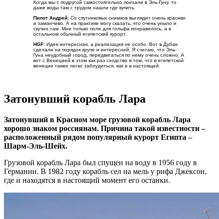
Когда мы с подругой самостоятельно поехали в Эль-Гуну, то
даже воды там с трудом нашли где купить.
Пилот Андрей
: Со спутниковых снимков выглядит очень красиво
и заманчиво. А на практике могу сказать, что очень уныло и
скучно там. Мне только поле для гольфа понравилось, а в
остальном обычный египетский курорт.
HGF
: Идея интересная, а реализация не особо. Вот в Дубае
сделали на порядок круче и интересней. Я считаю, что Эль-
Гуна неудобный город, передвигаться по нему очень сложно. А
вот с Венецией в этом как раз сходство в том, что в египетской
венеции также легко заблудиться, как и в настоящей.
Затонувший корабль Лара
Затонувший в Красном море грузовой корабль Лара
хорошо знаком россиянам. Причина такой известности –
расположенный рядом популярный курорт Египта –
Шарм-Эль-Шейх.
Грузовой корабль Лара был спущен на воду в 1956 году в
Германии. В 1982 году корабль сел на мель у рифа Джексон,
где и находятся в настоящий момент его останки.