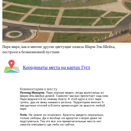
Парк мира, как и многие другие цветущие оазисы Шарм-Эль-Шейха,
построен в безжизненной пустыне
Координаты места на картах Гугл
Комментарии к месту
Леонид Макаров
: Парк хорошо виден, когда вылетаешь из
Шарм-Эль-Шейха домой. Самолет как раз пролетает над ним.
Парк виднеется по левому борту. А чтоб идти в этот парк
гулять, дак не вижу никакого резона. Территории многих 5-
звездочных отелей в Египте превосходят по красоте любой
парк.
Trefa
: На земле он огорожен. Красоты увидеть нереально,
только заборы. Да и вообще на курортах к морю даже не
подступиться. Так что все эти примечательные места нет
смысла описывать где либо на сайтах.