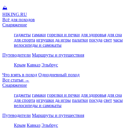
⛰
HIKING
.RU
Всё для походов
Снаряжение
гаджеты
гамаки
горелки и печки
для здоровья
для сна
для спорта
игрушки да игры
палатки
посуда
свет
часы
велосипеды и самокаты
Путеводители
Маршруты и путешествия
Крым
Кавказ
Эльбрус
Что взять в поход
Однодневный поход
Все статьи →
Снаряжение
гаджеты
гамаки
горелки и печки
для здоровья
для сна
для спорта
игрушки да игры
палатки
посуда
свет
часы
велосипеды и самокаты
Путеводители
Маршруты и путешествия
Крым
Кавказ
Эльбрус