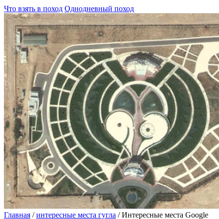
Что взять в поход
Однодневный поход
Главная
/
интересные места гугла
/
Интересные места Google