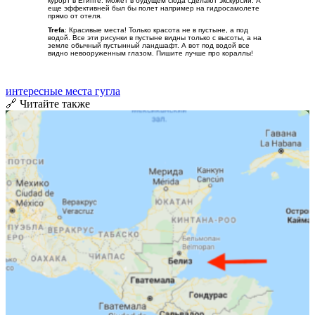
курорт в Египте. Может в будущем сюда сделают экскурсии. А
еще эффективней был бы полет например на гидросамолете
прямо от отеля.
Trefa
: Красивые места! Только красота не в пустыне, а под
водой. Все эти рисунки в пустыне видны только с высоты, а на
земле обычный пустынный ландшафт. А вот под водой все
видно невооруженным глазом. Пишите лучше про кораллы!
интересные места гугла
🔗 Читайте также