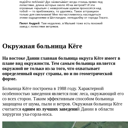
подойти поближе! Дух захватывает когда стоишь прямо под
лопастями, длина которых около 40-ка метров!!! И эти
огромные «крылья» с невероятным шумом проносятся над
тобой — то приближаясь, то удаляясь. Такое аттракцион
только для смельчаков! Мне посчастливилось насладиться
этими ощущениями в Шотландии, неподалйку от города Глазго.
Пилот Андрей
: Там недалеко, в Мальмё тоже есть похожий
завод с лопостями ветряков.
Окружная больница Кёге
На востоке Дании главная больница округа Кёге имеет в
плане вид окружности. Тем самым больница является
окружной не только из-за того, что охватывает
определенный округ страны, но и по геометрической
форме.
Больница Кёге построена в 1988 году. Характерной
особенностью заведения является пояс леса, окружающий его
со всех сторон. Таким эффективным способом больница
защищена от шума, пыли и ветров. Окружная больница Кёге
считается
одним из лучших заведени
й Дании в области
хирургии уха-горла-носа.