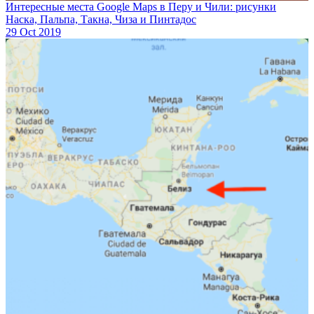
Интересные места Google Maps в Перу и Чили: рисунки
Наска, Пальпа, Такна, Чиза и Пинтадос
29 Oct 2019