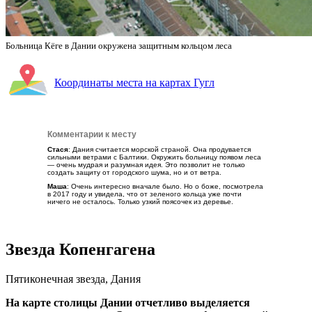
Больница Кёге в Дании окружена защитным кольцом леса
Координаты места на картах Гугл
Комментарии к месту
Стася
: Дания считается морской страной. Она продувается
сильными ветрами с Балтики. Окружить больницу появом леса
— очень мудрая и разумная идея. Это позволит не только
создать защиту от городского шума, но и от ветра.
Маша
: Очень интересно вначале было. Но о боже, посмотрела
в 2017 году и увидела, что от зеленого кольца уже почти
ничего не осталось. Только узкий поясочек из деревье.
Звезда Копенгагена
Пятиконечная звезда, Дания
На карте столицы Дании отчетливо выделяется