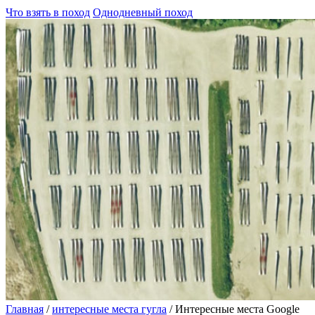
Что взять в поход
Однодневный поход
Главная
/
интересные места гугла
/
Интересные места Google