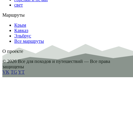
свет
Маршруты
Крым
Кавказ
Эльбрус
Все маршруты
О проекте
© 2026 Все для походов и путешествий — Все права
защищены
VK
TG
YT