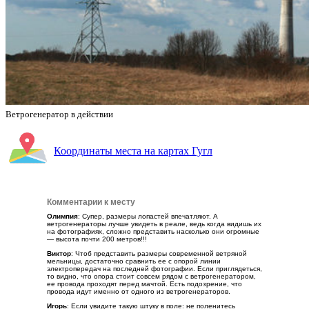
Ветрогенератор в действии
Координаты места на картах Гугл
Комментарии к месту
Олимпия
: Супер, размеры лопастей впечатляют. А
ветрогенераторы лучше увидеть в реале, ведь когда видишь их
на фотографиях, сложно представить насколько они огромные
— высота почти 200 метров!!!
Виктор
: Чтоб представить размеры современной ветряной
мельницы, достаточно сравнить ее с опорой линии
электропередач на последней фотографии. Если приглядеться,
то видно, что опора стоит совсем рядом с ветрогенератором,
ее провода проходят перед мачтой. Есть подозрение, что
провода идут именно от одного из ветрогенераторов.
Игорь
: Если увидите такую штуку в поле: не поленитесь