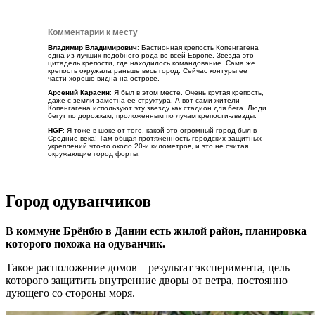
Комментарии к месту
Владимир Владимирович
: Бастионная крепость Копенгагена
одна из лучших подобного рода во всей Европе. Звезда это
цитадель крепости, где находилось командование. Сама же
крепость окружала раньше весь город. Сейчас контуры ее
части хорошо видна на острове.
Арсений Карасин
: Я был в этом месте. Очень крутая крепость,
даже с земли заметна ее структура. А вот сами жители
Копенгагена используют эту звезду как стадион для бега. Люди
бегут по дорожкам, проложенным по лучам крепости-звезды.
HGF
: Я тоже в шоке от того, какой это огромный город был в
Средние века! Там общая протяженность городских защитных
укреплений что-то около 20-и километров, и это не считая
окружающие город форты.
Город одуванчиков
В коммуне Брёнбю в Дании есть жилой район, планировка
которого похожа на одуванчик.
Такое расположение домов – результат эксперимента, цель
которого защитить внутренние дворы от ветра, постоянно
дующего со стороны моря.