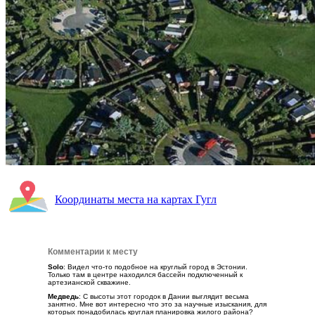
Координаты места на картах Гугл
Комментарии к месту
Solo
: Видел что-то подобное на круглый город в Эстонии.
Только там в центре находился бассейн подключенный к
артезианской скважине.
Медведь
: С высоты этот городок в Дании выглядит весьма
занятно. Мне вот интересно что это за научные изыскания, для
которых понадобилась круглая планировка жилого района?