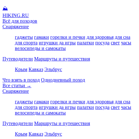
⛰
HIKING
.RU
Всё для походов
Снаряжение
гаджеты
гамаки
горелки и печки
для здоровья
для сна
для спорта
игрушки да игры
палатки
посуда
свет
часы
велосипеды и самокаты
Путеводители
Маршруты и путешествия
Крым
Кавказ
Эльбрус
Что взять в поход
Однодневный поход
Все статьи →
Снаряжение
гаджеты
гамаки
горелки и печки
для здоровья
для сна
для спорта
игрушки да игры
палатки
посуда
свет
часы
велосипеды и самокаты
Путеводители
Маршруты и путешествия
Крым
Кавказ
Эльбрус