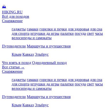
⛰
HIKING
.RU
Всё для походов
Снаряжение
гаджеты
гамаки
горелки и печки
для здоровья
для сна
для спорта
игрушки да игры
палатки
посуда
свет
часы
велосипеды и самокаты
Путеводители
Маршруты и путешествия
Крым
Кавказ
Эльбрус
Что взять в поход
Однодневный поход
Все статьи →
Снаряжение
гаджеты
гамаки
горелки и печки
для здоровья
для сна
для спорта
игрушки да игры
палатки
посуда
свет
часы
велосипеды и самокаты
Путеводители
Маршруты и путешествия
Крым
Кавказ
Эльбрус