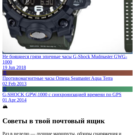
Не боящиеся грязи эпичные часы G-Shock Mudmaster GWG-
1000
19 Jun 2018
📄
Противомагнитные часы Omega Seamaster Aqua Terra
02 Feb 2013
📄
G-SHOCK GPW-1000 с синхронизацией времени по GPS
01 Apr 2014
🏔
Советы в твой почтовый ящик
Раз в неделю — лучшие маршруты, обзоры снаряжения и