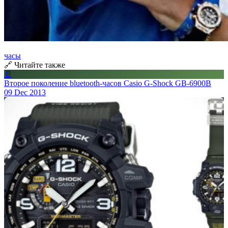
часы
🔗 Читайте также
📄
Второе поколение bluetooth-часов Casio G-Shock GB-6900B
09 Dec 2013