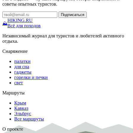
советы опытных туристов.
Подписаться
HIKING
.RU
⛰
Всё для походов
Независимый журнал для туристов и любителей активного
отдыха.
Снаряжение
палатки
для сна
гаджеты
горелки и печки
свет
Маршруты
Крым
Кавказ
Эльбрус
Все маршруты
О проекте