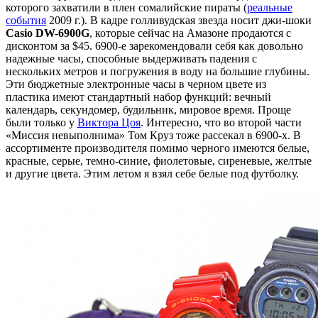
которого захватили в плен сомалийские пираты (
реальные
события
2009 г.). В кадре голливудская звезда носит джи-шоки
Casio DW-6900G
, которые сейчас на Амазоне продаются с
дисконтом за $45. 6900-е зарекомендовали себя как довольно
надежные часы, способные выдерживать падения с
нескольких метров и погружения в воду на большие глубины.
Эти бюджетные электронные часы в черном цвете из
пластика имеют стандартный набор функций: вечный
календарь, секундомер, будильник, мировое время. Проще
были только у
Виктора Цоя
. Интересно, что во второй части
«Миссия невыполнима» Том Круз тоже рассекал в 6900-х. В
ассортименте производителя помимо черного имеются белые,
красные, серые, темно-синие, фиолетовые, сиреневые, желтые
и другие цвета. Этим летом я взял себе белые под футболку.