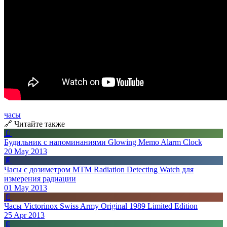
часы
🔗 Читайте также
📄
Будильник с напоминаниями Glowing Memo Alarm Clock
20 May 2013
📄
Часы с дозиметром MTM Radiation Detecting Watch для
измерения радиации
01 May 2013
📄
Часы Victorinox Swiss Army Original 1989 Limited Edition
25 Apr 2013
📄