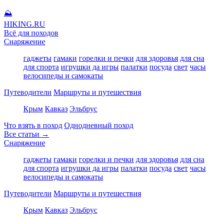
⛰
HIKING
.RU
Всё для походов
Снаряжение
гаджеты
гамаки
горелки и печки
для здоровья
для сна
для спорта
игрушки да игры
палатки
посуда
свет
часы
велосипеды и самокаты
Путеводители
Маршруты и путешествия
Крым
Кавказ
Эльбрус
Что взять в поход
Однодневный поход
Все статьи →
Снаряжение
гаджеты
гамаки
горелки и печки
для здоровья
для сна
для спорта
игрушки да игры
палатки
посуда
свет
часы
велосипеды и самокаты
Путеводители
Маршруты и путешествия
Крым
Кавказ
Эльбрус