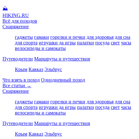
⛰
HIKING
.RU
Всё для походов
Снаряжение
гаджеты
гамаки
горелки и печки
для здоровья
для сна
для спорта
игрушки да игры
палатки
посуда
свет
часы
велосипеды и самокаты
Путеводители
Маршруты и путешествия
Крым
Кавказ
Эльбрус
Что взять в поход
Однодневный поход
Все статьи →
Снаряжение
гаджеты
гамаки
горелки и печки
для здоровья
для сна
для спорта
игрушки да игры
палатки
посуда
свет
часы
велосипеды и самокаты
Путеводители
Маршруты и путешествия
Крым
Кавказ
Эльбрус