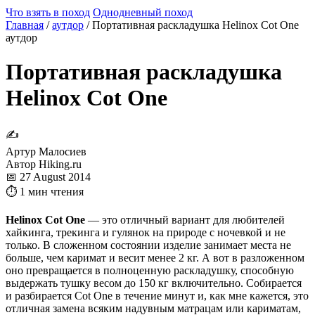
Что взять в поход
Однодневный поход
Главная
/
аутдор
/
Портативная раскладушка Helinox Cot One
аутдор
Портативная раскладушка
Helinox Cot One
✍
Артур Малосиев
Автор Hiking.ru
📅 27 August 2014
⏱ 1 мин чтения
Helinox Cot One
— это отличный вариант для любителей
хайкинга, трекинга и гулянок на природе с ночевкой и не
только. В сложенном состоянии изделие занимает места не
больше, чем каримат и весит менее 2 кг. А вот в разложенном
оно превращается в полноценную раскладушку, способную
выдержать тушку весом до 150 кг включительно. Собирается
и разбирается Cot One в течение минут и, как мне кажется, это
отличная замена всяким надувным матрацам или кариматам,