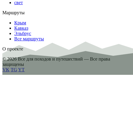
свет
Маршруты
Крым
Кавказ
Эльбрус
Все маршруты
О проекте
© 2026 Все для походов и путешествий — Все права
защищены
VK
TG
YT