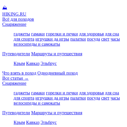
⛰
HIKING
.RU
Всё для походов
Снаряжение
гаджеты
гамаки
горелки и печки
для здоровья
для сна
для спорта
игрушки да игры
палатки
посуда
свет
часы
велосипеды и самокаты
Путеводители
Маршруты и путешествия
Крым
Кавказ
Эльбрус
Что взять в поход
Однодневный поход
Все статьи →
Снаряжение
гаджеты
гамаки
горелки и печки
для здоровья
для сна
для спорта
игрушки да игры
палатки
посуда
свет
часы
велосипеды и самокаты
Путеводители
Маршруты и путешествия
Крым
Кавказ
Эльбрус