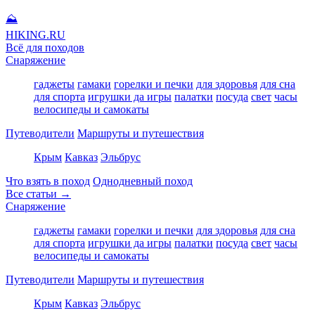
⛰
HIKING
.RU
Всё для походов
Снаряжение
гаджеты
гамаки
горелки и печки
для здоровья
для сна
для спорта
игрушки да игры
палатки
посуда
свет
часы
велосипеды и самокаты
Путеводители
Маршруты и путешествия
Крым
Кавказ
Эльбрус
Что взять в поход
Однодневный поход
Все статьи →
Снаряжение
гаджеты
гамаки
горелки и печки
для здоровья
для сна
для спорта
игрушки да игры
палатки
посуда
свет
часы
велосипеды и самокаты
Путеводители
Маршруты и путешествия
Крым
Кавказ
Эльбрус