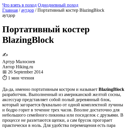
Что взять в поход
Однодневный поход
Главная
/
аутдор
/
Портативный костер BlazingBlock
аутдор
Портативный костер
BlazingBlock
✍
Артур Малосиев
Автор Hiking.ru
📅 26 September 2014
⏱ 1 мин чтения
Да-да, именно портативным костром и называет
BlazingBlock
разработчик. Выполненный из американской желтой сосны,
аксессуар представляет собой полый деревянный блок,
который загорается буквально от одной комплектной лучины
и бодро горит в течение трех часов. Вполне достаточно для
небольшого семейного пикника или посиделок с друзьями. В
процессе не разлетаются щепки, а сам брусок прогорает
практически в ноль. Для удобства перемещения есть пара