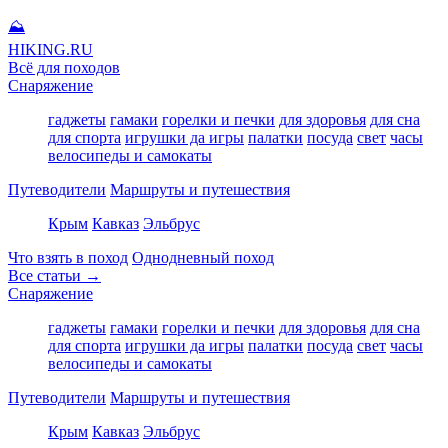
⛰
HIKING
.RU
Всё для походов
Снаряжение
гаджеты
гамаки
горелки и печки
для здоровья
для сна
для спорта
игрушки да игры
палатки
посуда
свет
часы
велосипеды и самокаты
Путеводители
Маршруты и путешествия
Крым
Кавказ
Эльбрус
Что взять в поход
Однодневный поход
Все статьи →
Снаряжение
гаджеты
гамаки
горелки и печки
для здоровья
для сна
для спорта
игрушки да игры
палатки
посуда
свет
часы
велосипеды и самокаты
Путеводители
Маршруты и путешествия
Крым
Кавказ
Эльбрус