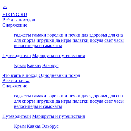
⛰
HIKING
.RU
Всё для походов
Снаряжение
гаджеты
гамаки
горелки и печки
для здоровья
для сна
для спорта
игрушки да игры
палатки
посуда
свет
часы
велосипеды и самокаты
Путеводители
Маршруты и путешествия
Крым
Кавказ
Эльбрус
Что взять в поход
Однодневный поход
Все статьи →
Снаряжение
гаджеты
гамаки
горелки и печки
для здоровья
для сна
для спорта
игрушки да игры
палатки
посуда
свет
часы
велосипеды и самокаты
Путеводители
Маршруты и путешествия
Крым
Кавказ
Эльбрус