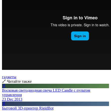
гаджеты
🔗 Читайте также
📄
Восковая светодиодная свеча LED Candle с пультом
управления
23 Dec 2013
📄
Бытовой 3D-принтер RigidBot