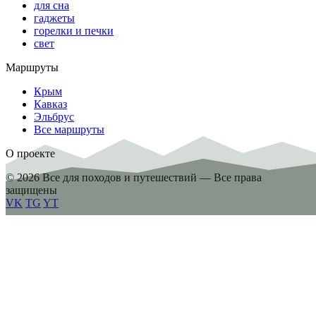
для сна
гаджеты
горелки и печки
свет
Маршруты
Крым
Кавказ
Эльбрус
Все маршруты
О проекте
© 2026 Все для походов и путешествий — Все права
защищены
VK
TG
YT