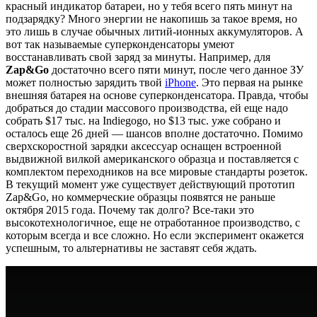
красный индикатор батареи, но у тебя всего пять минут на
подзарядку? Много энергии не накопишь за такое время, но
это лишь в случае обычных литий-ионных аккумуляторов. А
вот так называемые суперконденсаторы умеют
восстанавливать свой заряд за минуты. Например, для
Zap&Go
достаточно всего пяти минут, после чего данное ЗУ
может полностью зарядить твой
iPhone
. Это первая на рынке
внешняя батарея на основе суперконденсатора. Правда, чтобы
добраться до стадии массового производства, ей еще надо
собрать $17 тыс. на Indiegogo, но $13 тыс. уже собрано и
осталось еще 26 дней — шансов вполне достаточно. Помимо
сверхскоростной зарядки аксессуар оснащен встроенной
выдвижной вилкой американского образца и поставляется с
комплектом переходников на все мировые стандарты розеток.
В текущий момент уже существует действующий прототип
Zap&Go, но коммерческие образцы появятся не раньше
октября 2015 года. Почему так долго? Все-таки это
высокотехнологичное, еще не отработанное производство, с
которым всегда и все сложно. Но если эксперимент окажется
успешным, то альтернативы не заставят себя ждать.