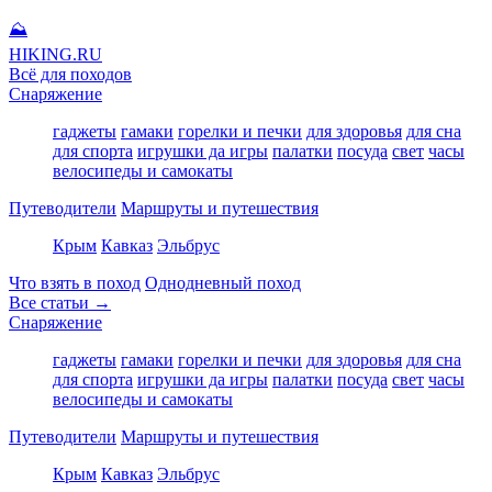
⛰
HIKING
.RU
Всё для походов
Снаряжение
гаджеты
гамаки
горелки и печки
для здоровья
для сна
для спорта
игрушки да игры
палатки
посуда
свет
часы
велосипеды и самокаты
Путеводители
Маршруты и путешествия
Крым
Кавказ
Эльбрус
Что взять в поход
Однодневный поход
Все статьи →
Снаряжение
гаджеты
гамаки
горелки и печки
для здоровья
для сна
для спорта
игрушки да игры
палатки
посуда
свет
часы
велосипеды и самокаты
Путеводители
Маршруты и путешествия
Крым
Кавказ
Эльбрус