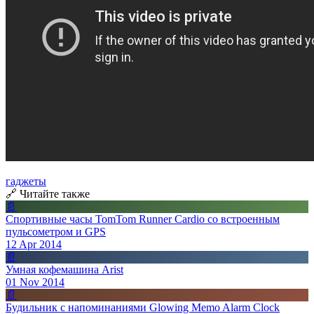
гаджеты
🔗 Читайте также
📄
Спортивные часы TomTom Runner Cardio со встроенным
пульсометром и GPS
12 Apr 2014
📄
Умная кофемашина Arist
01 Nov 2014
📄
Будильник с напоминаниями Glowing Memo Alarm Clock