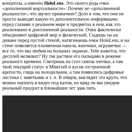
концепты, а именно
HoloLens
. Это своего рода очки
«дополненной виртуальности». Почему не «дополненной
реальности», что звучит привычнее? Дело в том, что они не
просто выводят какую-то дополнительную информацию
перед глазами о реальном мире и предметах в нем, как это
реализовано в дополненной реальности. Очки фактически
объединяют цифровой мир и физический. Сидишь ты на
диване перед пустой стеной, натягиваешь очки HoloLens, и на
стене появляется плазменная панель, кинчики, игрушечки —
все то, что мы любим на больших экранах. Тебе кажется, что
диcплей мелковат? Ну так растяни его пальцами в режиме
реального времени. Смотришь на стол сквозь очочки, а там
твой текущий статус в Minecraft и кусок отстроенной
крепости, глядь на холодильник, а там появились цифровые
листики с заметками и т. п. В общем, выглядит это круто, что
можно оценить в видео под катом, но вряд ли мы увидим
реальный продукт в ближайшие лет эдак пять.