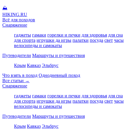
⛰
HIKING
.RU
Всё для походов
Снаряжение
гаджеты
гамаки
горелки и печки
для здоровья
для сна
для спорта
игрушки да игры
палатки
посуда
свет
часы
велосипеды и самокаты
Путеводители
Маршруты и путешествия
Крым
Кавказ
Эльбрус
Что взять в поход
Однодневный поход
Все статьи →
Снаряжение
гаджеты
гамаки
горелки и печки
для здоровья
для сна
для спорта
игрушки да игры
палатки
посуда
свет
часы
велосипеды и самокаты
Путеводители
Маршруты и путешествия
Крым
Кавказ
Эльбрус