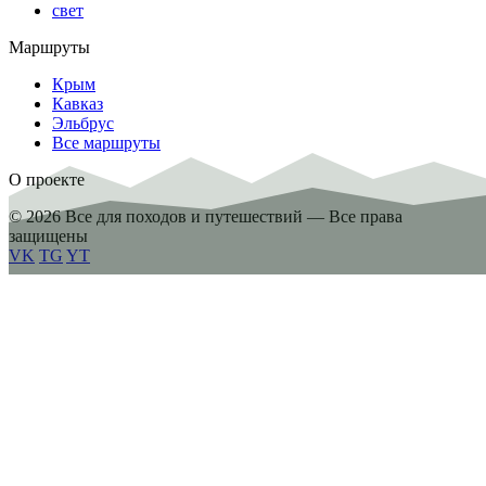
свет
Маршруты
Крым
Кавказ
Эльбрус
Все маршруты
О проекте
© 2026 Все для походов и путешествий — Все права
защищены
VK
TG
YT