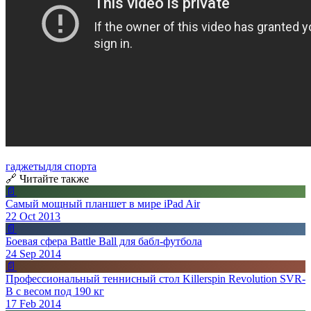
гаджеты
для спорта
🔗 Читайте также
📄
Самый мощный планшет в мире iPad Air
22 Oct 2013
📄
Боевая сфера Battle Ball для бабл-футбола
24 Sep 2014
📄
Профессиональный теннисный стол Killerspin Revolution SVR-
B с весом под 190 кг
17 Feb 2014