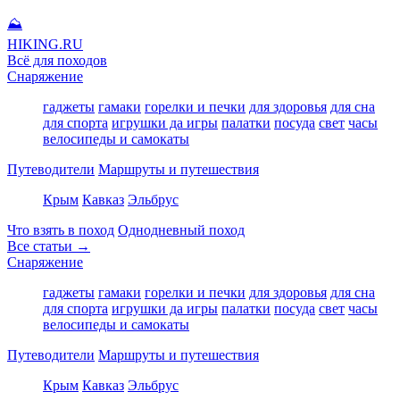
⛰
HIKING
.RU
Всё для походов
Снаряжение
гаджеты
гамаки
горелки и печки
для здоровья
для сна
для спорта
игрушки да игры
палатки
посуда
свет
часы
велосипеды и самокаты
Путеводители
Маршруты и путешествия
Крым
Кавказ
Эльбрус
Что взять в поход
Однодневный поход
Все статьи →
Снаряжение
гаджеты
гамаки
горелки и печки
для здоровья
для сна
для спорта
игрушки да игры
палатки
посуда
свет
часы
велосипеды и самокаты
Путеводители
Маршруты и путешествия
Крым
Кавказ
Эльбрус