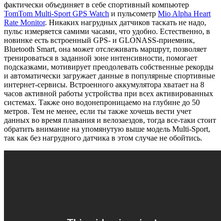
фактически объединяет в себе спортивный компьютер
TomTom Multi-Sport GPS Watch
и пульсометр
Mio Alpha Heart
Rate Monitor
. Никаких нагрудных датчиков таскать не надо,
пульс измеряется самими часами, что удобно. Естественно, в
новинке есть встроенный GPS- и GLONASS-приемник,
Bluetooth Smart, она может отслеживать маршрут, позволяет
тренироваться в заданной зоне интенсивности, помогает
подсказками, мотивирует преодолевать собственные рекорды
и автоматически загружает данные в популярные спортивные
интернет-сервисы. Встроенного аккумулятора хватает на 8
часов активной работы устройства при всех активированных
системах. Также оно водонепроницаемо на глубине до 50
метров. Тем не менее, если ты также хочешь вести учет
данных во время плавания и велозаездов, тогда все-таки стоит
обратить внимание на упомянутую выше модель Multi-Sport,
так как без нагрудного датчика в этом случае не обойтись.