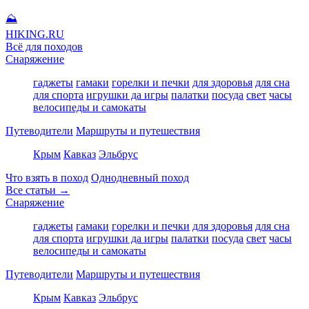
⛰
HIKING
.RU
Всё для походов
Снаряжение
гаджеты
гамаки
горелки и печки
для здоровья
для сна
для спорта
игрушки да игры
палатки
посуда
свет
часы
велосипеды и самокаты
Путеводители
Маршруты и путешествия
Крым
Кавказ
Эльбрус
Что взять в поход
Однодневный поход
Все статьи →
Снаряжение
гаджеты
гамаки
горелки и печки
для здоровья
для сна
для спорта
игрушки да игры
палатки
посуда
свет
часы
велосипеды и самокаты
Путеводители
Маршруты и путешествия
Крым
Кавказ
Эльбрус