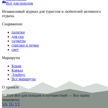
⛰
Всё для походов
Независимый журнал для туристов и любителей активного
отдыха.
Снаряжение
палатки
для сна
гаджеты
горелки и печки
свет
Маршруты
Крым
Кавказ
Эльбрус
Все маршруты
О проекте
© 2026 Все для походов и путешествий — Все права
защищены
VK
TG
YT