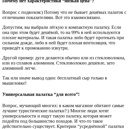
Почему нет характеристики “низкая цена”?
Вопрос с подвохом:) Потому что не бывает дешёвых палаток с
отличными показателями. Всё это взаимосвязано.
Допустим, вы выбрали лёгкую и компактную палатку. Если
она при этом будет дешёвой, то на 99% в ней используются
плохие материалы. И такая палатка либо будет протекать при
сильном дожде, либо в ней будет плохая вентиляция, что
приведёт к промоканию изнутри.
Другой пример: дуги делаются обычно или из стекловолокна,
или из сплавов алюминия. Стекловолокно дешевле, зато
алюминий легче.
Так или иначе вывод один: бесплатный сыр только в
мышеловке!
Универсальная палатка “для всего”!
Вопрос, мучающий многих: в каком магазине обитают самые
лучшие туристические палатки?:) Многие люди хотят
универсальности и ищут такую палатку, которая может
подойти под большинство походов. И что-то такое
действительно существует. Критерии “усреднённой” палатки