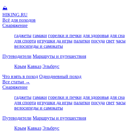
⛰
HIKING
.RU
Всё для походов
Снаряжение
гаджеты
гамаки
горелки и печки
для здоровья
для сна
для спорта
игрушки да игры
палатки
посуда
свет
часы
велосипеды и самокаты
Путеводители
Маршруты и путешествия
Крым
Кавказ
Эльбрус
Что взять в поход
Однодневный поход
Все статьи →
Снаряжение
гаджеты
гамаки
горелки и печки
для здоровья
для сна
для спорта
игрушки да игры
палатки
посуда
свет
часы
велосипеды и самокаты
Путеводители
Маршруты и путешествия
Крым
Кавказ
Эльбрус