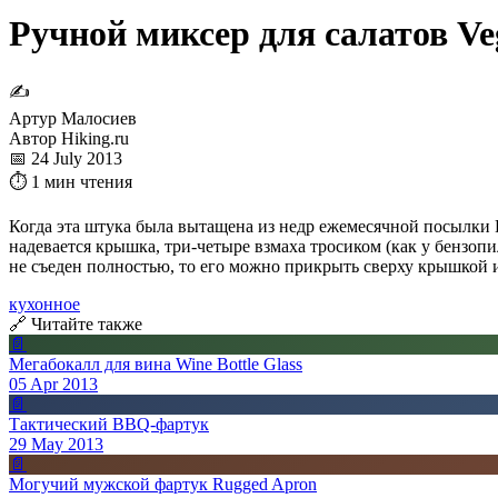
Ручной миксер для салатов V
✍
Артур Малосиев
Автор Hiking.ru
📅 24 July 2013
⏱ 1 мин чтения
Когда эта штука была вытащена из недр ежемесячной посылки Fa
надевается крышка, три-четыре взмаха тросиком (как у бензопи
не съеден полностью, то его можно прикрыть сверху крышкой и 
кухонное
🔗 Читайте также
📄
Мегабокалл для вина Wine Bottle Glass
05 Apr 2013
📄
Тактический BBQ-фартук
29 May 2013
📄
Могучий мужской фартук Rugged Apron