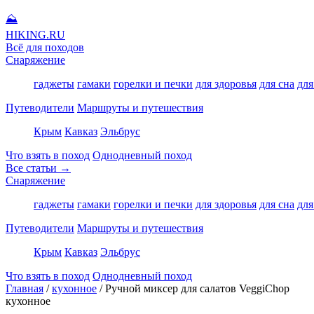
⛰
HIKING
.RU
Всё для походов
Снаряжение
гаджеты
гамаки
горелки и печки
для здоровья
для сна
для
Путеводители
Маршруты и путешествия
Крым
Кавказ
Эльбрус
Что взять в поход
Однодневный поход
Все статьи →
Снаряжение
гаджеты
гамаки
горелки и печки
для здоровья
для сна
для
Путеводители
Маршруты и путешествия
Крым
Кавказ
Эльбрус
Что взять в поход
Однодневный поход
Главная
/
кухонное
/
Ручной миксер для салатов VeggiChop
кухонное