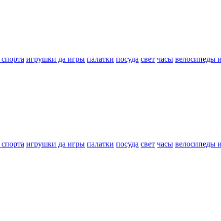
 спорта
игрушки да игры
палатки
посуда
свет
часы
велосипеды 
 спорта
игрушки да игры
палатки
посуда
свет
часы
велосипеды 