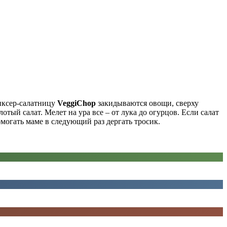
миксер-салатницу
VeggiChop
закидываются овощи, сверху
тый салат. Мелет на ура все – от лука до огурцов. Если салат
омогать маме в следующий раз дергать тросик.