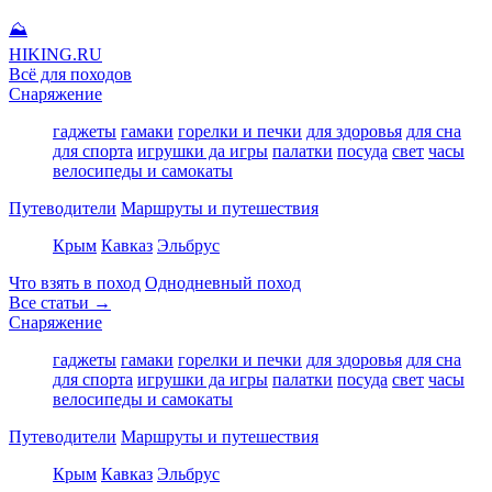
⛰
HIKING
.RU
Всё для походов
Снаряжение
гаджеты
гамаки
горелки и печки
для здоровья
для сна
для спорта
игрушки да игры
палатки
посуда
свет
часы
велосипеды и самокаты
Путеводители
Маршруты и путешествия
Крым
Кавказ
Эльбрус
Что взять в поход
Однодневный поход
Все статьи →
Снаряжение
гаджеты
гамаки
горелки и печки
для здоровья
для сна
для спорта
игрушки да игры
палатки
посуда
свет
часы
велосипеды и самокаты
Путеводители
Маршруты и путешествия
Крым
Кавказ
Эльбрус