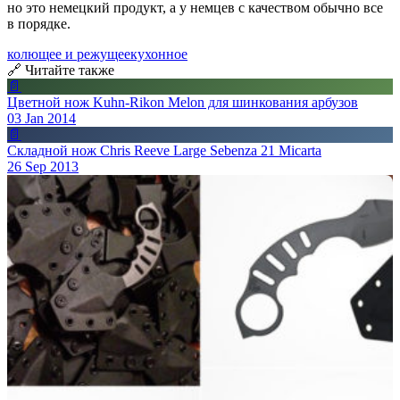
но это немецкий продукт, а у немцев с качеством обычно все
в порядке.
колющее и режущее
кухонное
🔗 Читайте также
📄
Цветной нож Kuhn-Rikon Melon для шинкования арбузов
03 Jan 2014
📄
Складной нож Chris Reeve Large Sebenza 21 Micarta
26 Sep 2013