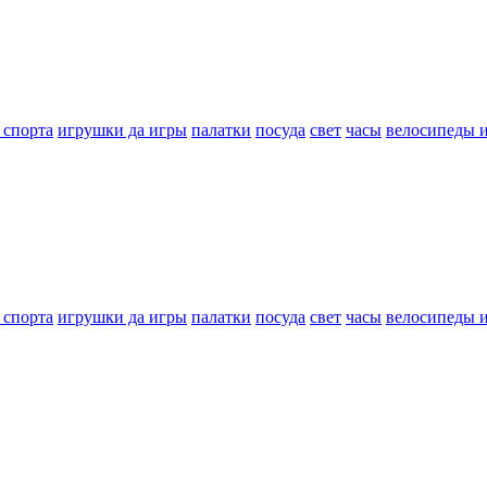
 спорта
игрушки да игры
палатки
посуда
свет
часы
велосипеды 
 спорта
игрушки да игры
палатки
посуда
свет
часы
велосипеды 