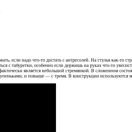
t
вать, если надо что-то достать с антресолей. На стулья как-то с
ться с табуретки, особенно если держишь на руках что-то увесис
 фактически является небольшой стремянкой. В сложенном состо
тупеньками, и повыше — с тремя. В конструкции используются ме