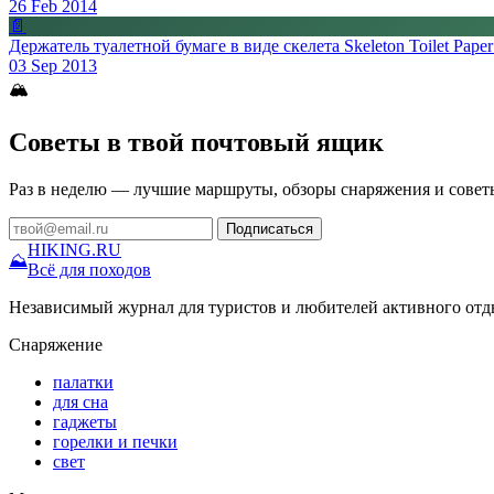
26 Feb 2014
📄
Держатель туалетной бумаге в виде скелета Skeleton Toilet Paper
03 Sep 2013
🏔
Советы в твой почтовый ящик
Раз в неделю — лучшие маршруты, обзоры снаряжения и совет
Подписаться
HIKING
.RU
⛰
Всё для походов
Независимый журнал для туристов и любителей активного отд
Снаряжение
палатки
для сна
гаджеты
горелки и печки
свет