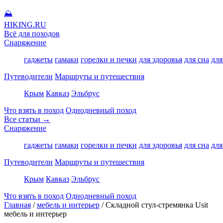
⛰
HIKING
.RU
Всё для походов
Снаряжение
гаджеты
гамаки
горелки и печки
для здоровья
для сна
для
Путеводители
Маршруты и путешествия
Крым
Кавказ
Эльбрус
Что взять в поход
Однодневный поход
Все статьи →
Снаряжение
гаджеты
гамаки
горелки и печки
для здоровья
для сна
для
Путеводители
Маршруты и путешествия
Крым
Кавказ
Эльбрус
Что взять в поход
Однодневный поход
Главная
/
мебель и интерьер
/
Складной стул-стремянка Usit
мебель и интерьер