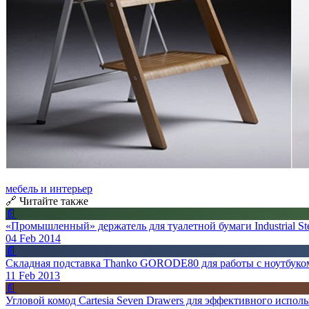
мебель и интерьер
🔗 Читайте также
📄
«Промышленный» держатель для туалетной бумаги Industrial Steel
04 Feb 2014
📄
Складная подставка Thanko GORODE80 для работы с ноутбуко
11 Feb 2013
📄
Угловой комод Cartesia Seven Drawers для эффективного испол