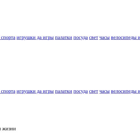
 спорта
игрушки да игры
палатки
посуда
свет
часы
велосипеды 
 спорта
игрушки да игры
палатки
посуда
свет
часы
велосипеды 
и жизни