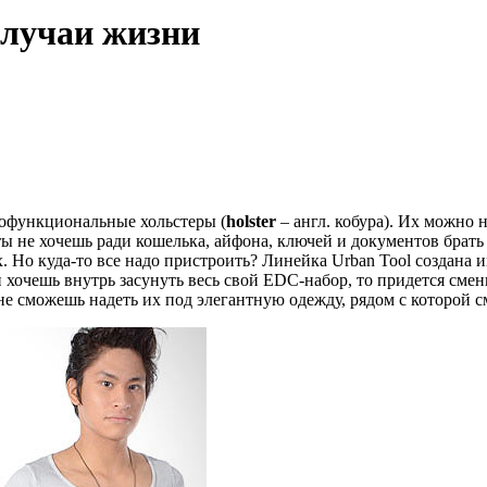
случаи жизни
офункциональные хольстеры (
holster
– англ. кобура). Их можно 
ты не хочешь ради кошелька, айфона, ключей и документов брать
х. Но куда-то все надо пристроить? Линейка Urban Tool создана
 хочешь внутрь засунуть весь свой EDC-набор, то придется сме
 не сможешь надеть их под элегантную одежду, рядом с которой с