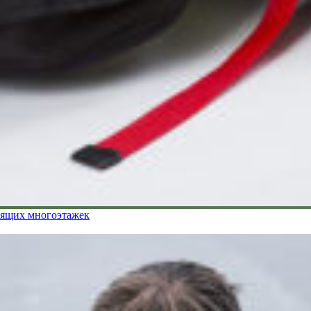
орящих многоэтажек