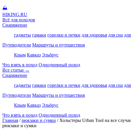
⛰
HIKING
.RU
Всё для походов
Снаряжение
гаджеты
гамаки
горелки и печки
для здоровья
для сна
для
Путеводители
Маршруты и путешествия
Крым
Кавказ
Эльбрус
Что взять в поход
Однодневный поход
Все статьи →
Снаряжение
гаджеты
гамаки
горелки и печки
для здоровья
для сна
для
Путеводители
Маршруты и путешествия
Крым
Кавказ
Эльбрус
Что взять в поход
Однодневный поход
Главная
/
рюкзаки и сумки
/
Хольстеры Urban Tool на все случа
рюкзаки и сумки