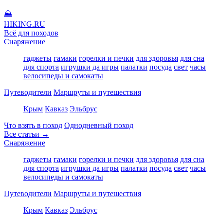
⛰
HIKING
.RU
Всё для походов
Снаряжение
гаджеты
гамаки
горелки и печки
для здоровья
для сна
для спорта
игрушки да игры
палатки
посуда
свет
часы
велосипеды и самокаты
Путеводители
Маршруты и путешествия
Крым
Кавказ
Эльбрус
Что взять в поход
Однодневный поход
Все статьи →
Снаряжение
гаджеты
гамаки
горелки и печки
для здоровья
для сна
для спорта
игрушки да игры
палатки
посуда
свет
часы
велосипеды и самокаты
Путеводители
Маршруты и путешествия
Крым
Кавказ
Эльбрус