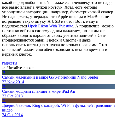
какой народ любопытный — даже если человеку это не надо,
все равно влезет в чужой ноутбук. Хотя, есть методы
упрощенной авторизации, например, биометрический сканер.
Не надо ржать, утверждая, что Apple никогда в MacBook не
встраивает такую штуку. А USB на что? Вот к нему и
подключается
Upek Eikon With Truesuite
. А подключив, можно
не только войти в систему одним нажатием, но таким же
образом вводить пароли от своих учетных записей в Сети
(поддерживаются Safari, Firefox и Chrome) и даже
использовать жесты для запуска полезных программ. Этот
маленький гаджет способен сэкономить немало времени и
нервных клеток.
гаджеты
🔗 Читайте также
📄
Самый маленький в мире GPS-приемник Nano Spider
22 Nov 2014
📄
Самый мощный планшет в мире iPad Air
22 Oct 2013
📄
Дверной звонок Ring с камерой, Wi-Fi и функцией трансляции
видео
24 Oct 2014