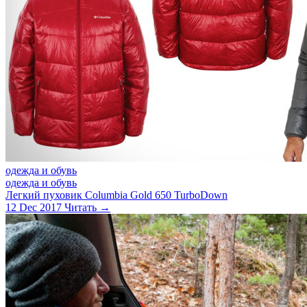
одежда и обувь
одежда и обувь
Легкий пуховик Columbia Gold 650 TurboDown
12 Dec 2017
Читать →