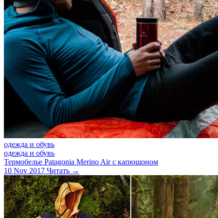
одежда и обувь
одежда и обувь
Термобелье Patagonia Merino Air с капюшоном
10 Nov 2017
Читать →