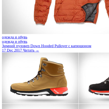
одежда и обувь
одежда и обувь
Зимний пуловер Down Hooded Pullover с капюшоном
17 Dec 2017
Читать →