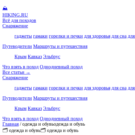
⛰
HIKING
.RU
Всё для походов
Снаряжение
гаджеты
гамаки
горелки и печки
для здоровья
для сна
для
Путеводители
Маршруты и путешествия
Крым
Кавказ
Эльбрус
Что взять в поход
Однодневный поход
Все статьи →
Снаряжение
гаджеты
гамаки
горелки и печки
для здоровья
для сна
для
Путеводители
Маршруты и путешествия
Крым
Кавказ
Эльбрус
Что взять в поход
Однодневный поход
Главная
/
одежда и обувьодежда и обувь
🗂 одежда и обувь🗂 одежда и обувь