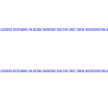
 спорта
игрушки да игры
палатки
посуда
свет
часы
велосипеды 
 спорта
игрушки да игры
палатки
посуда
свет
часы
велосипеды 