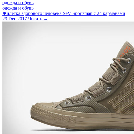
одежда и обувь
одежда и обувь
Жилетка здорового человека SeV Sportsman с 24 карманами
29 Dec 2017
Читать →