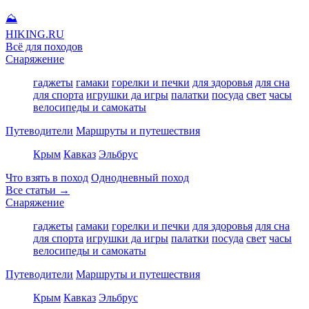
⛰
HIKING
.RU
Всё для походов
Снаряжение
гаджеты
гамаки
горелки и печки
для здоровья
для сна
для спорта
игрушки да игры
палатки
посуда
свет
часы
велосипеды и самокаты
Путеводители
Маршруты и путешествия
Крым
Кавказ
Эльбрус
Что взять в поход
Однодневный поход
Все статьи →
Снаряжение
гаджеты
гамаки
горелки и печки
для здоровья
для сна
для спорта
игрушки да игры
палатки
посуда
свет
часы
велосипеды и самокаты
Путеводители
Маршруты и путешествия
Крым
Кавказ
Эльбрус