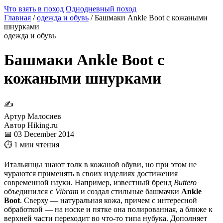
Что взять в поход
Однодневный поход
Главная
/
одежда и обувь
/
Башмаки Ankle Boot с кожаными
шнурками
одежда и обувь
Башмаки Ankle Boot с
кожаными шнурками
✍
Артур Малосиев
Автор Hiking.ru
📅 03 December 2014
⏱ 1 мин чтения
Итальянцы знают толк в кожаной обуви, но при этом не
чураются применять в своих изделиях достижения
современной науки. Например, известный бренд
Buttero
объединился с
Vibram
и создал стильные башмачки
Ankle
Boot
. Сверху — натуральная кожа, причем с интересной
обработкой — на носке и пятке она полированная, а ближе к
верхней части переходит во что-то типа нубука. Дополняет