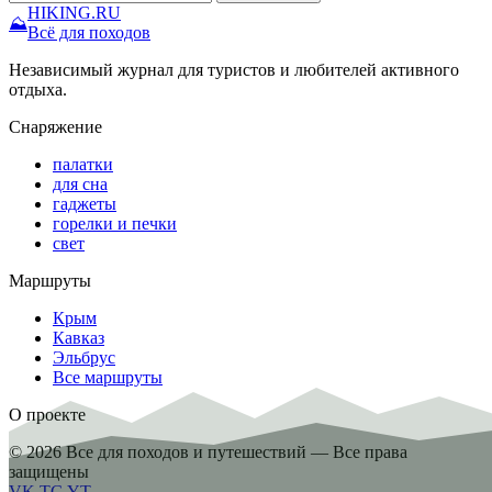
HIKING
.RU
⛰
Всё для походов
Независимый журнал для туристов и любителей активного
отдыха.
Снаряжение
палатки
для сна
гаджеты
горелки и печки
свет
Маршруты
Крым
Кавказ
Эльбрус
Все маршруты
О проекте
© 2026 Все для походов и путешествий — Все права
защищены
VK
TG
YT