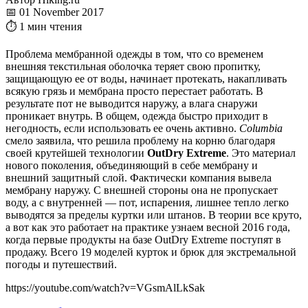
📅 01 November 2017
⏱ 1 мин чтения
Проблема мембранной одежды в том, что со временем
внешняя текстильная оболочка теряет свою пропитку,
защищающую ее от воды, начинает протекать, накапливать
всякую грязь и мембрана просто перестает работать. В
результате пот не выводится наружу, а влага снаружи
проникает внутрь. В общем, одежда быстро приходит в
негодность, если использовать ее очень активно.
Columbia
смело заявила, что решила проблему на корню благодаря
своей крутейшей технологии
OutDry Extreme
. Это материал
нового поколения, объединяющий в себе мембрану и
внешний защитный слой. Фактически компания вывела
мембрану наружу. С внешней стороны она не пропускает
воду, а с внутренней — пот, испарения, лишнее тепло легко
выводятся за пределы куртки или штанов. В теории все круто,
а вот как это работает на практике узнаем весной 2016 года,
когда первые продукты на базе OutDry Extreme поступят в
продажу. Всего 19 моделей курток и брюк для экстремальной
погоды и путешествий.
https://youtube.com/watch?v=VGsmAlLkSak