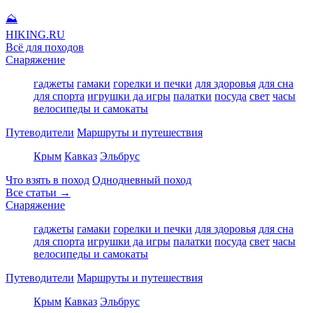
⛰
HIKING
.RU
Всё для походов
Снаряжение
гаджеты
гамаки
горелки и печки
для здоровья
для сна
для спорта
игрушки да игры
палатки
посуда
свет
часы
велосипеды и самокаты
Путеводители
Маршруты и путешествия
Крым
Кавказ
Эльбрус
Что взять в поход
Однодневный поход
Все статьи →
Снаряжение
гаджеты
гамаки
горелки и печки
для здоровья
для сна
для спорта
игрушки да игры
палатки
посуда
свет
часы
велосипеды и самокаты
Путеводители
Маршруты и путешествия
Крым
Кавказ
Эльбрус