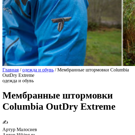
Главная
/
одежда и обувь
/
Мембранные штормовки Columbia
OutDry Extreme
одежда и обувь
Мембранные штормовки
Columbia OutDry Extreme
✍
Артур Малосиев
Автор Hiking.ru