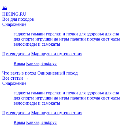
⛰
HIKING
.RU
Всё для походов
Снаряжение
гаджеты
гамаки
горелки и печки
для здоровья
для сна
для спорта
игрушки да игры
палатки
посуда
свет
часы
велосипеды и самокаты
Путеводители
Маршруты и путешествия
Крым
Кавказ
Эльбрус
Что взять в поход
Однодневный поход
Все статьи →
Снаряжение
гаджеты
гамаки
горелки и печки
для здоровья
для сна
для спорта
игрушки да игры
палатки
посуда
свет
часы
велосипеды и самокаты
Путеводители
Маршруты и путешествия
Крым
Кавказ
Эльбрус