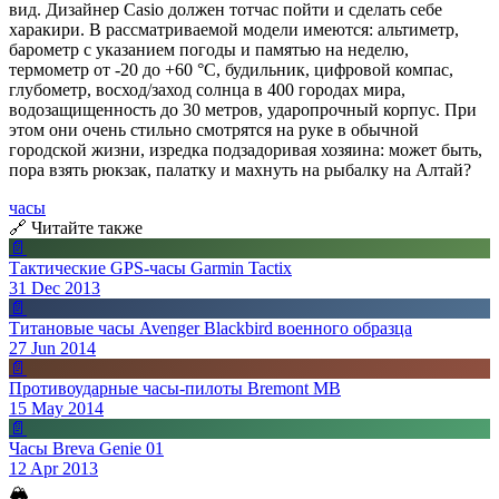
вид. Дизайнер Casio должен тотчас пойти и сделать себе
харакири. В рассматриваемой модели имеются: альтиметр,
барометр с указанием погоды и памятью на неделю,
термометр от -20 до +60 °C, будильник, цифровой компас,
глубометр, восход/заход солнца в 400 городах мира,
водозащищенность до 30 метров, ударопрочный корпус. При
этом они очень стильно смотрятся на руке в обычной
городской жизни, изредка подзадоривая хозяина: может быть,
пора взять рюкзак, палатку и махнуть на рыбалку на Алтай?
часы
🔗 Читайте также
📄
Тактические GPS-часы Garmin Tactix
31 Dec 2013
📄
Титановые часы Avenger Blackbird военного образца
27 Jun 2014
📄
Противоударные часы-пилоты Bremont MB
15 May 2014
📄
Часы Breva Genie 01
12 Apr 2013
🏔