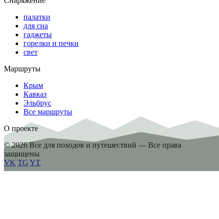
Снаряжение
палатки
для сна
гаджеты
горелки и печки
свет
Маршруты
Крым
Кавказ
Эльбрус
Все маршруты
О проекте
© 2026 Все для походов и путешествий — Все права
защищены
VK
TG
YT