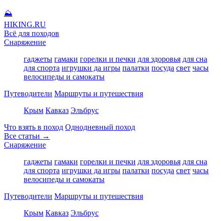
⛰
HIKING
.RU
Всё для походов
Снаряжение
гаджеты
гамаки
горелки и печки
для здоровья
для сна
для спорта
игрушки да игры
палатки
посуда
свет
часы
велосипеды и самокаты
Путеводители
Маршруты и путешествия
Крым
Кавказ
Эльбрус
Что взять в поход
Однодневный поход
Все статьи →
Снаряжение
гаджеты
гамаки
горелки и печки
для здоровья
для сна
для спорта
игрушки да игры
палатки
посуда
свет
часы
велосипеды и самокаты
Путеводители
Маршруты и путешествия
Крым
Кавказ
Эльбрус