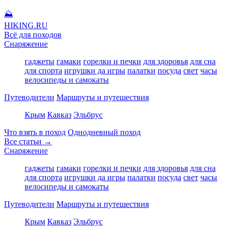
⛰
HIKING
.RU
Всё для походов
Снаряжение
гаджеты
гамаки
горелки и печки
для здоровья
для сна
для спорта
игрушки да игры
палатки
посуда
свет
часы
велосипеды и самокаты
Путеводители
Маршруты и путешествия
Крым
Кавказ
Эльбрус
Что взять в поход
Однодневный поход
Все статьи →
Снаряжение
гаджеты
гамаки
горелки и печки
для здоровья
для сна
для спорта
игрушки да игры
палатки
посуда
свет
часы
велосипеды и самокаты
Путеводители
Маршруты и путешествия
Крым
Кавказ
Эльбрус