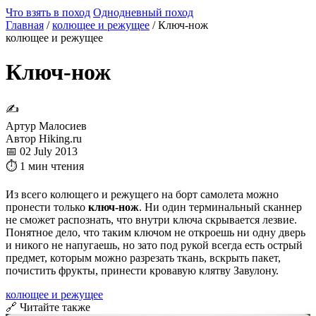
Что взять в поход
Однодневный поход
Главная
/
колющее и режущее
/
Ключ-нож
колющее и режущее
Ключ-нож
✍
Артур Малосиев
Автор Hiking.ru
📅 02 July 2013
⏱ 1 мин чтения
Из всего колющего и режущего на борт самолета можно
пронести только
ключ-нож
. Ни один терминальный сканнер
не сможет распознать, что внутри ключа скрывается лезвие.
Понятное дело, что таким ключом не откроешь ни одну дверь
и никого не напугаешь, но зато под рукой всегда есть острый
предмет, которым можно разрезать ткань, вскрыть пакет,
почистить фрукты, принести кровавую клятву Завулону.
колющее и режущее
🔗 Читайте также