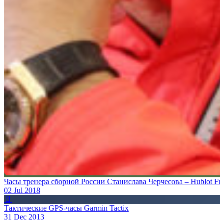
Часы тренера сборной России Станислава Черчесова – Hublot F
02 Jul 2018
📄
Тактические GPS-часы Garmin Tactix
31 Dec 2013