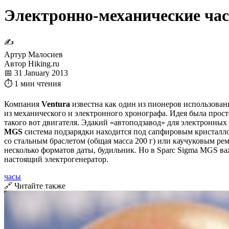
Электронно-механические ча
✍
Артур Малосиев
Автор Hiking.ru
📅 31 January 2013
⏱ 1 мин чтения
Компания
Ventura
известна как один из пионеров использован
из механического и электронного хронографа. Идея была прос
такого вот двигателя. Эдакий «автоподзавод» для электронных 
MGS
система подзарядки находится под сапфировым кристалло
со стальным браслетом (общая масса 200 г) или каучуковым рем
несколько форматов даты, будильник. Но в Sparc Sigma MGS ва
настоящий электрогенератор.
часы
🔗 Читайте также