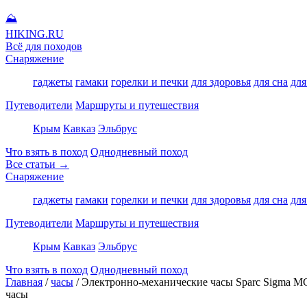
⛰
HIKING
.RU
Всё для походов
Снаряжение
гаджеты
гамаки
горелки и печки
для здоровья
для сна
для
Путеводители
Маршруты и путешествия
Крым
Кавказ
Эльбрус
Что взять в поход
Однодневный поход
Все статьи →
Снаряжение
гаджеты
гамаки
горелки и печки
для здоровья
для сна
для
Путеводители
Маршруты и путешествия
Крым
Кавказ
Эльбрус
Что взять в поход
Однодневный поход
Главная
/
часы
/
Электронно-механические часы Sparc Sigma M
часы