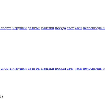
 спорта
игрушки да игры
палатки
посуда
свет
часы
велосипеды 
 спорта
игрушки да игры
палатки
посуда
свет
часы
велосипеды 
GS