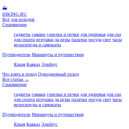
⛰
HIKING
.RU
Всё для походов
Снаряжение
гаджеты
гамаки
горелки и печки
для здоровья
для сна
для спорта
игрушки да игры
палатки
посуда
свет
часы
велосипеды и самокаты
Путеводители
Маршруты и путешествия
Крым
Кавказ
Эльбрус
Что взять в поход
Однодневный поход
Все статьи →
Снаряжение
гаджеты
гамаки
горелки и печки
для здоровья
для сна
для спорта
игрушки да игры
палатки
посуда
свет
часы
велосипеды и самокаты
Путеводители
Маршруты и путешествия
Крым
Кавказ
Эльбрус