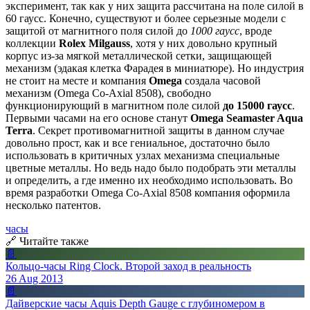
эксперимент, так как у них защита рассчитана на поле силой в
60 гаусс. Конечно, существуют и более серьезные модели с
защитой от магнитного поля силой до
1000 гаусс
, вроде
коллекции
Rolex Milgauss
, хотя у них довольно крупный
корпус из-за мягкой металлической сетки, защищающей
механизм (эдакая клетка Фарадея в миниатюре). Но индустрия
не стоит на месте и компания
Omega
создала часовой
механизм (Omega Co-Axial 8508), свободно
функционирующий в магнитном поле силой
до 15000 гаусс
.
Первыми часами на его основе станут
Omega Seamaster Aqua
Terra
. Секрет противомагнитной защиты в данном случае
довольно прост, как и все гениальное, достаточно было
использовать в критичных узлах механизма специальные
цветные металлы. Но ведь надо было подобрать эти металлы
и определить, а где именно их необходимо использовать. Во
время разработки Omega Co-Axial 8508 компания оформила
несколько патентов.
часы
🔗 Читайте также
📄
Кольцо-часы Ring Clock. Второй заход в реальность
26 Aug 2013
📄
Дайверские часы Aquis Depth Gauge с глубиномером в