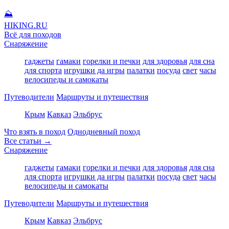
⛰
HIKING
.RU
Всё для походов
Снаряжение
гаджеты
гамаки
горелки и печки
для здоровья
для сна
для спорта
игрушки да игры
палатки
посуда
свет
часы
велосипеды и самокаты
Путеводители
Маршруты и путешествия
Крым
Кавказ
Эльбрус
Что взять в поход
Однодневный поход
Все статьи →
Снаряжение
гаджеты
гамаки
горелки и печки
для здоровья
для сна
для спорта
игрушки да игры
палатки
посуда
свет
часы
велосипеды и самокаты
Путеводители
Маршруты и путешествия
Крым
Кавказ
Эльбрус