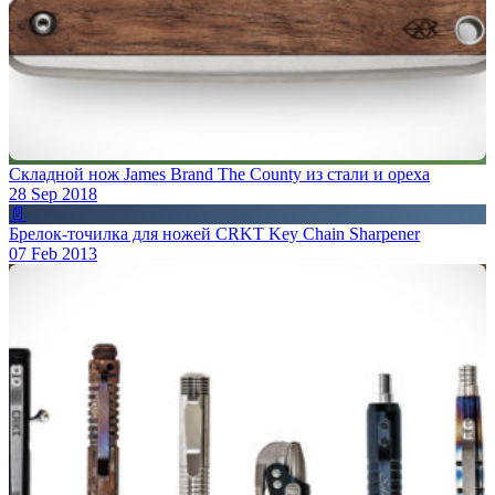
Складной нож James Brand The County из стали и ореха
28 Sep 2018
📄
Брелок-точилка для ножей CRKT Key Chain Sharpener
07 Feb 2013