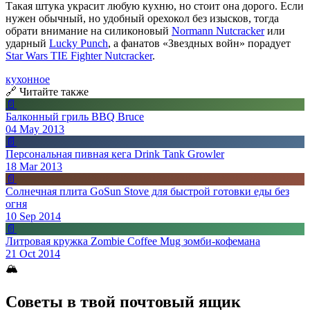
Такая штука украсит любую кухню, но стоит она дорого. Если
нужен обычный, но удобный орехокол без изысков, тогда
обрати внимание на силиконовый
Normann Nutcracker
или
ударный
Lucky Punch
, а фанатов «Звездных войн» порадует
Star Wars TIE Fighter Nutcracker
.
кухонное
🔗 Читайте также
📄
Балконный гриль BBQ Bruce
04 May 2013
📄
Персональная пивная кега Drink Tank Growler
18 Mar 2013
📄
Солнечная плита GoSun Stove для быстрой готовки еды без
огня
10 Sep 2014
📄
Литровая кружка Zombie Coffee Mug зомби-кофемана
21 Oct 2014
🏔
Советы в твой почтовый ящик