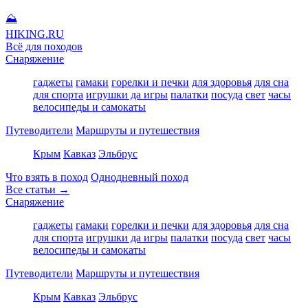
⛰
HIKING
.RU
Всё для походов
Снаряжение
гаджеты
гамаки
горелки и печки
для здоровья
для сна
для спорта
игрушки да игры
палатки
посуда
свет
часы
велосипеды и самокаты
Путеводители
Маршруты и путешествия
Крым
Кавказ
Эльбрус
Что взять в поход
Однодневный поход
Все статьи →
Снаряжение
гаджеты
гамаки
горелки и печки
для здоровья
для сна
для спорта
игрушки да игры
палатки
посуда
свет
часы
велосипеды и самокаты
Путеводители
Маршруты и путешествия
Крым
Кавказ
Эльбрус