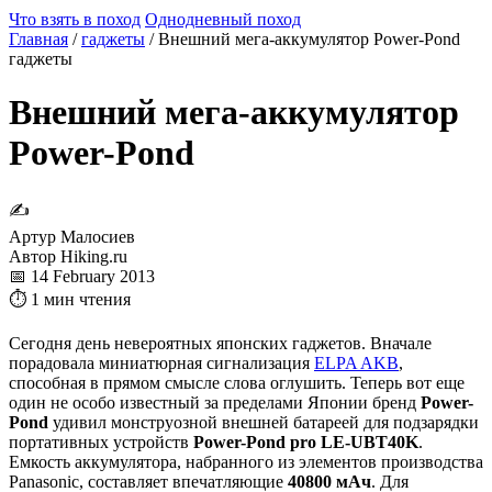
Что взять в поход
Однодневный поход
Главная
/
гаджеты
/
Внешний мега-аккумулятор Power-Pond
гаджеты
Внешний мега-аккумулятор
Power-Pond
✍
Артур Малосиев
Автор Hiking.ru
📅 14 February 2013
⏱ 1 мин чтения
Сегодня день невероятных японских гаджетов. Вначале
порадовала миниатюрная сигнализация
ELPA AKB
,
способная в прямом смысле слова оглушить. Теперь вот еще
один не особо известный за пределами Японии бренд
Power-
Pond
удивил монструозной внешней батареей для подзарядки
портативных устройств
Power-Pond pro LE-UBT40K
.
Емкость аккумулятора, набранного из элементов производства
Panasonic, составляет впечатляющие
40800 мАч
. Для