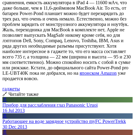
сравнения, емкость аккумулятора в iPad 4 — 11600 мАч, что
даже больше, чем в 11,6-дюймовом MacBook Air. То есть, от
батареи Power-Pond планшет можно будет перезарядить до
трех раз, что очень и очень немало. Естественно, можно без
проблем зарядить от монструозного аккумулятора и ноутбук.
Жаль, переходника для MacBook в комплекте нет, Apple не
позволяет выпускать MagSafe никому кроме себя, но для
лэптопов Dell, Sony, Compaq, Lenovo, Toshiba, IBM, Asus и
ряда других необходимые разъемы присутствуют. Хотя
наиболее интересное в гаджете то, что его масса составляет
всего 735 г, а толщина — 22 мм (ширина и высота — 95 и 230
мм соответственно). Можно спокойно носить с собой в сумке
или рюкзаке. Кстати, до официального сайта Power-Pond pro
LE-UBT40K пока не добрался, но на
японском Amazon
уже
продается вовсю.
гаджеты
🔗 Читайте также
📄
Прибор для расслабления глаз Panasonic Uruoi
16 Jul 2013
📄
Работающее на воде зарядное устройство myFC PowerTrekk
30 Dec 2013
📄