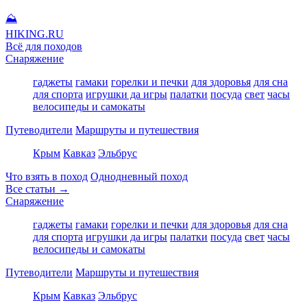
⛰
HIKING
.RU
Всё для походов
Снаряжение
гаджеты
гамаки
горелки и печки
для здоровья
для сна
для спорта
игрушки да игры
палатки
посуда
свет
часы
велосипеды и самокаты
Путеводители
Маршруты и путешествия
Крым
Кавказ
Эльбрус
Что взять в поход
Однодневный поход
Все статьи →
Снаряжение
гаджеты
гамаки
горелки и печки
для здоровья
для сна
для спорта
игрушки да игры
палатки
посуда
свет
часы
велосипеды и самокаты
Путеводители
Маршруты и путешествия
Крым
Кавказ
Эльбрус