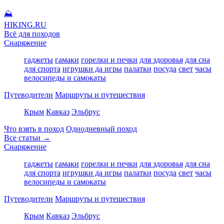
⛰
HIKING
.RU
Всё для походов
Снаряжение
гаджеты
гамаки
горелки и печки
для здоровья
для сна
для спорта
игрушки да игры
палатки
посуда
свет
часы
велосипеды и самокаты
Путеводители
Маршруты и путешествия
Крым
Кавказ
Эльбрус
Что взять в поход
Однодневный поход
Все статьи →
Снаряжение
гаджеты
гамаки
горелки и печки
для здоровья
для сна
для спорта
игрушки да игры
палатки
посуда
свет
часы
велосипеды и самокаты
Путеводители
Маршруты и путешествия
Крым
Кавказ
Эльбрус