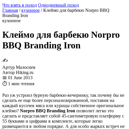
Что взять в поход
Однодневный поход
Главная
/
кухонное
/
Клеймо для барбекю Norpro BBQ
Branding Iron
кухонное
Клеймо для барбекю Norpro
BBQ Branding Iron
✍
Артур Малосиев
Автор Hiking.ru
📅 01 June 2013
⏱ 1 мин чтения
Раз уж устроил бурную барбекю-вечеринку, так почему бы не
сделать ее еще более персонализированной, поставив на
каждый кусочек мяса или курицы собственное оригинальное
клеймо?
Norpro BBQ Branding Iron
позволит легко это
сделать и представляет собой 45-сантиметровую платформу с
55 буквами и цифрами в комплекте, которые легко
размещаются в любом порядке. А для особо жарких встреч не