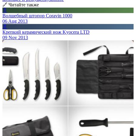
🔗 Читайте также
📄
Волшебный штопор Coravin 1000
06 Aug 2013
📄
Крепкий керамический нож Kyocera LTD
09 Nov 2013