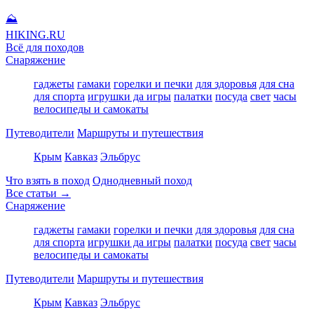
⛰
HIKING
.RU
Всё для походов
Снаряжение
гаджеты
гамаки
горелки и печки
для здоровья
для сна
для спорта
игрушки да игры
палатки
посуда
свет
часы
велосипеды и самокаты
Путеводители
Маршруты и путешествия
Крым
Кавказ
Эльбрус
Что взять в поход
Однодневный поход
Все статьи →
Снаряжение
гаджеты
гамаки
горелки и печки
для здоровья
для сна
для спорта
игрушки да игры
палатки
посуда
свет
часы
велосипеды и самокаты
Путеводители
Маршруты и путешествия
Крым
Кавказ
Эльбрус