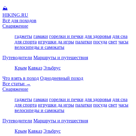
⛰
HIKING
.RU
Всё для походов
Снаряжение
гаджеты
гамаки
горелки и печки
для здоровья
для сна
для спорта
игрушки да игры
палатки
посуда
свет
часы
велосипеды и самокаты
Путеводители
Маршруты и путешествия
Крым
Кавказ
Эльбрус
Что взять в поход
Однодневный поход
Все статьи →
Снаряжение
гаджеты
гамаки
горелки и печки
для здоровья
для сна
для спорта
игрушки да игры
палатки
посуда
свет
часы
велосипеды и самокаты
Путеводители
Маршруты и путешествия
Крым
Кавказ
Эльбрус