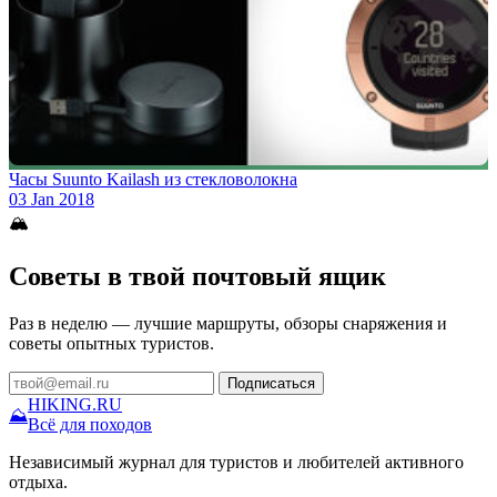
Часы Suunto Kailash из стекловолокна
03 Jan 2018
🏔
Советы в твой почтовый ящик
Раз в неделю — лучшие маршруты, обзоры снаряжения и
советы опытных туристов.
Подписаться
HIKING
.RU
⛰
Всё для походов
Независимый журнал для туристов и любителей активного
отдыха.