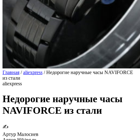
Главная
/
aliexpress
/
Недорогие наручные часы NAVIFORCE
из стали
aliexpress
Недорогие наручные часы
NAVIFORCE из стали
✍
Артур Малосиев
Автор Hiking.ru