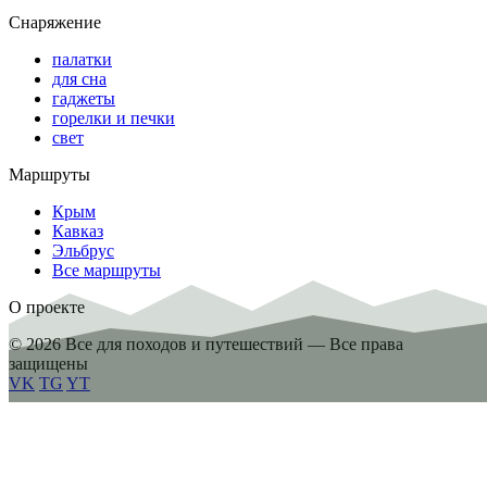
Снаряжение
палатки
для сна
гаджеты
горелки и печки
свет
Маршруты
Крым
Кавказ
Эльбрус
Все маршруты
О проекте
© 2026 Все для походов и путешествий — Все права
защищены
VK
TG
YT