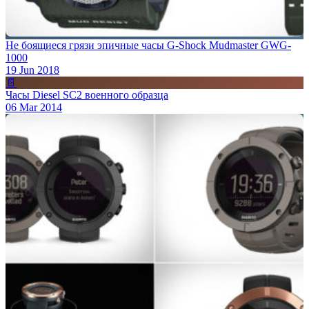
Не боящиеся грязи эпичные часы G-Shock Mudmaster GWG-
1000
19 Jun 2018
📄
Часы Diesel SC2 военного образца
06 Mar 2014