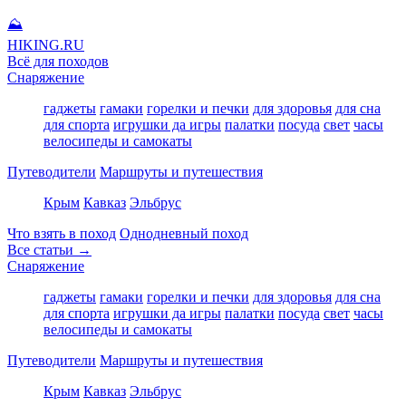
⛰
HIKING
.RU
Всё для походов
Снаряжение
гаджеты
гамаки
горелки и печки
для здоровья
для сна
для спорта
игрушки да игры
палатки
посуда
свет
часы
велосипеды и самокаты
Путеводители
Маршруты и путешествия
Крым
Кавказ
Эльбрус
Что взять в поход
Однодневный поход
Все статьи →
Снаряжение
гаджеты
гамаки
горелки и печки
для здоровья
для сна
для спорта
игрушки да игры
палатки
посуда
свет
часы
велосипеды и самокаты
Путеводители
Маршруты и путешествия
Крым
Кавказ
Эльбрус