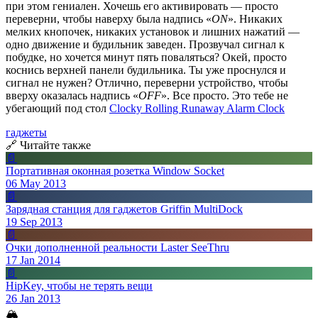
при этом гениален. Хочешь его активировать — просто
переверни, чтобы наверху была надпись «
ON
». Никаких
мелких кнопочек, никаких установок и лишних нажатий —
одно движение и будильник заведен. Прозвучал сигнал к
побудке, но хочется минут пять поваляться? Окей, просто
коснись верхней панели будильника. Ты уже проснулся и
сигнал не нужен? Отлично, переверни устройство, чтобы
вверху оказалась надпись «
OFF
». Все просто. Это тебе не
убегающий под стол
Clocky Rolling Runaway Alarm Clock
гаджеты
🔗 Читайте также
📄
Портативная оконная розетка Window Socket
06 May 2013
📄
Зарядная станция для гаджетов Griffin MultiDock
19 Sep 2013
📄
Очки дополненной реальности Laster SeeThru
17 Jan 2014
📄
HipKey, чтобы не терять вещи
26 Jan 2013
🏔