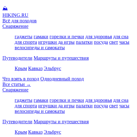
⛰
HIKING
.RU
Всё для походов
Снаряжение
гаджеты
гамаки
горелки и печки
для здоровья
для сна
для спорта
игрушки да игры
палатки
посуда
свет
часы
велосипеды и самокаты
Путеводители
Маршруты и путешествия
Крым
Кавказ
Эльбрус
Что взять в поход
Однодневный поход
Все статьи →
Снаряжение
гаджеты
гамаки
горелки и печки
для здоровья
для сна
для спорта
игрушки да игры
палатки
посуда
свет
часы
велосипеды и самокаты
Путеводители
Маршруты и путешествия
Крым
Кавказ
Эльбрус