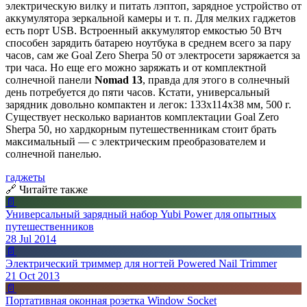
электрическую вилку и питать лэптоп, зарядное устройство от
аккумулятора зеркальной камеры и т. п. Для мелких гаджетов
есть порт USB. Встроенный аккумулятор емкостью 50 Втч
способен зарядить батарею ноутбука в среднем всего за пару
часов, сам же Goal Zero Sherpa 50 от электросети заряжается за
три часа. Но еще его можно заряжать и от комплектной
солнечной панели
Nomad 13
, правда для этого в солнечный
день потребуется до пяти часов. Кстати, универсальный
зарядник довольно компактен и легок: 133х114х38 мм, 500 г.
Существует несколько вариантов комплектации Goal Zero
Sherpa 50, но хардкорным путешественникам стоит брать
максимальный — с электрическим преобразователем и
солнечной панелью.
гаджеты
🔗 Читайте также
📄
Универсальный зарядный набор Yubi Power для опытных
путешественников
28 Jul 2014
📄
Электрический триммер для ногтей Powered Nail Trimmer
21 Oct 2013
📄
Портативная оконная розетка Window Socket