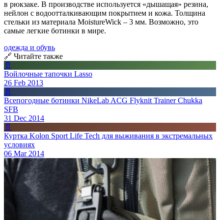
в рюкзаке. В производстве используется «дышащая» резина,
нейлон с водоотталкивающим покрытием и кожа. Толщина
стельки из материала MoistureWick – 3 мм. Возможно, это
самые легкие ботинки в мире.
одежда и обувь
🔗 Читайте также
📄
Войлочные тапочки Lasso
26 Feb 2013
📄
Всепогодные ботинки NikeLab ACG Flyknit Trainer Chukka
SFB
31 Dec 2014
📄
Куртка Kolon Sport Life Tech для выживания в экстремальных
условиях
06 Mar 2014