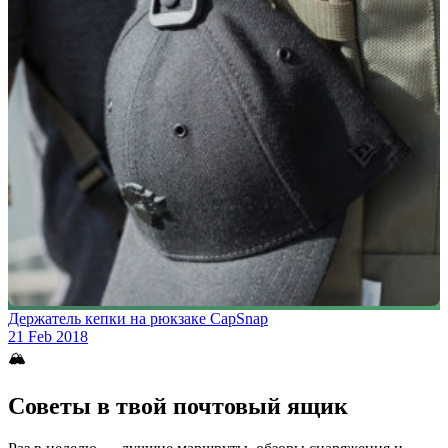
Держатель кепки на рюкзаке CapSnap
21 Feb 2018
🏔
Советы в твой почтовый ящик