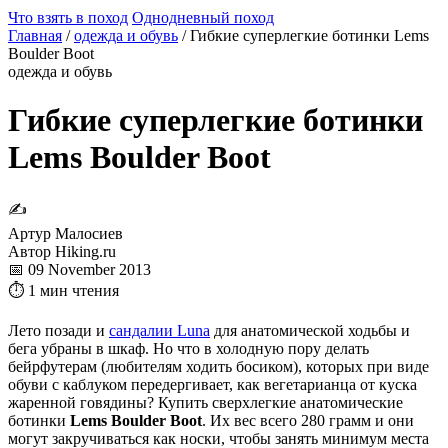
Что взять в поход
Однодневный поход
Главная
/
одежда и обувь
/
Гибкие суперлегкие ботинки Lems
Boulder Boot
одежда и обувь
Гибкие суперлегкие ботинки
Lems Boulder Boot
✍
Артур Малосиев
Автор Hiking.ru
📅 09 November 2013
⏱ 1 мин чтения
Лето позади и
сандалии Luna
для анатомической ходьбы и
бега убраны в шкаф. Но что в холодную пору делать
бейрфутерам (любителям ходить босиком), которых при виде
обуви с каблуком передергивает, как вегетарианца от куска
жаренной говядины? Купить сверхлегкие анатомические
ботинки
Lems Boulder Boot
. Их вес всего 280 грамм и они
могут закручиваться как носки, чтобы занять минимум места