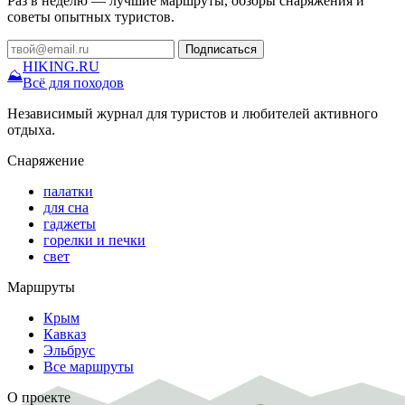
Раз в неделю — лучшие маршруты, обзоры снаряжения и
советы опытных туристов.
Подписаться
HIKING
.RU
⛰
Всё для походов
Независимый журнал для туристов и любителей активного
отдыха.
Снаряжение
палатки
для сна
гаджеты
горелки и печки
свет
Маршруты
Крым
Кавказ
Эльбрус
Все маршруты
О проекте