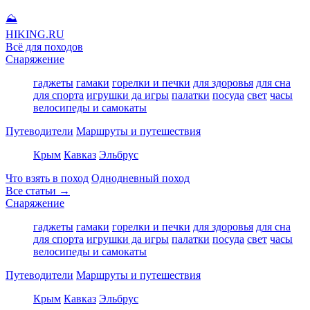
⛰
HIKING
.RU
Всё для походов
Снаряжение
гаджеты
гамаки
горелки и печки
для здоровья
для сна
для спорта
игрушки да игры
палатки
посуда
свет
часы
велосипеды и самокаты
Путеводители
Маршруты и путешествия
Крым
Кавказ
Эльбрус
Что взять в поход
Однодневный поход
Все статьи →
Снаряжение
гаджеты
гамаки
горелки и печки
для здоровья
для сна
для спорта
игрушки да игры
палатки
посуда
свет
часы
велосипеды и самокаты
Путеводители
Маршруты и путешествия
Крым
Кавказ
Эльбрус