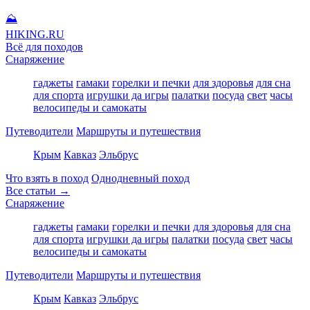
⛰
HIKING
.RU
Всё для походов
Снаряжение
гаджеты
гамаки
горелки и печки
для здоровья
для сна
для спорта
игрушки да игры
палатки
посуда
свет
часы
велосипеды и самокаты
Путеводители
Маршруты и путешествия
Крым
Кавказ
Эльбрус
Что взять в поход
Однодневный поход
Все статьи →
Снаряжение
гаджеты
гамаки
горелки и печки
для здоровья
для сна
для спорта
игрушки да игры
палатки
посуда
свет
часы
велосипеды и самокаты
Путеводители
Маршруты и путешествия
Крым
Кавказ
Эльбрус