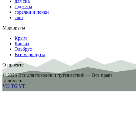
для сна
гаджеты
горелки и печки
свет
Маршруты
Крым
Кавказ
Эльбрус
Все маршруты
О проекте
© 2026 Все для походов и путешествий — Все права
защищены
VK
TG
YT