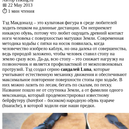
📅 22 May 2013
⏱ 1 мин чтения
Тэд Макдоналд – это культовая фигура в среде любителей
ходить пешком на длинные дистанции. Он неприемлет
никакую обувь, потому что любит ощущать древний контакт
ноги человека с поверхностью матушки Земли. Современная
методика ходьбы с пятки на носок появилась, когда
человечество изобрело каблук, но она далека от совершенства,
ведь природой заложено, чтобы человек ставил стопу на
землю сразу всю. Да-да, всю стопу – это снижает нагрузку на
позвоночник и является профилактикой от межпозвонковых
протрузий. Тэд создал серию
сандалей Luna
, которые
учитывают естественную механику движения и обеспечивают
максимальное повторение поверхности стопы при ходьбе. В
них можно лазить по лесам, бегать по скалам, по песку.
Название пошло не от спутника Земли, а от фамилии одного
мексиканца, который продемонстрировал известному
бейрфутеру (
barefoot
– босиком) народную обувь хуараче
(huarache), в которой ходили еше наши предки.