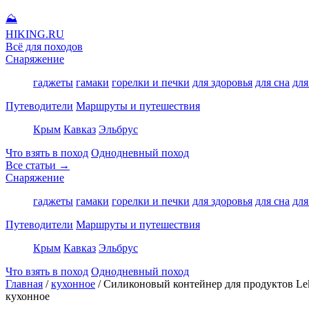
⛰
HIKING
.RU
Всё для походов
Снаряжение
гаджеты
гамаки
горелки и печки
для здоровья
для сна
для
Путеводители
Маршруты и путешествия
Крым
Кавказ
Эльбрус
Что взять в поход
Однодневный поход
Все статьи →
Снаряжение
гаджеты
гамаки
горелки и печки
для здоровья
для сна
для
Путеводители
Маршруты и путешествия
Крым
Кавказ
Эльбрус
Что взять в поход
Однодневный поход
Главная
/
кухонное
/
Силиконовый контейнер для продуктов Lek
кухонное