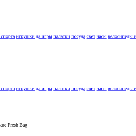
 спорта
игрушки да игры
палатки
посуда
свет
часы
велосипеды 
 спорта
игрушки да игры
палатки
посуда
свет
часы
велосипеды 
ue Fresh Bag