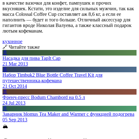
в качестве вазочки для конфет, пампушек и прочих
вкусняшек. Кстати, это изделие для сильных мужчин, так как
масса Colossal Coffee Cup составляет аж 8,6 кг, а если ее
наполнить — будет и того больше. Отличный аксессуар для
гигантов вроде Николая Валуева, а также классный подарок
лютым кофеманам.
кухонное
🔗 Читайте также
📄
Насадка для пива TapIt Cap
21 Mar 2013
📄
Набор Timbuk2 Blue Bottle Coffee Travel Kit для
путешественника-кофемана
21 Oct 2014
📄
Френч-пресс Bodum Chambord на 0.5 л
24 Jul 2013
📄
Заварник blomus Tea Maker and Warmer с функцией подогрева
05 Sep 2013
🏔