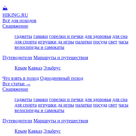
⛰
HIKING
.RU
Всё для походов
Снаряжение
гаджеты
гамаки
горелки и печки
для здоровья
для сна
для спорта
игрушки да игры
палатки
посуда
свет
часы
велосипеды и самокаты
Путеводители
Маршруты и путешествия
Крым
Кавказ
Эльбрус
Что взять в поход
Однодневный поход
Все статьи →
Снаряжение
гаджеты
гамаки
горелки и печки
для здоровья
для сна
для спорта
игрушки да игры
палатки
посуда
свет
часы
велосипеды и самокаты
Путеводители
Маршруты и путешествия
Крым
Кавказ
Эльбрус