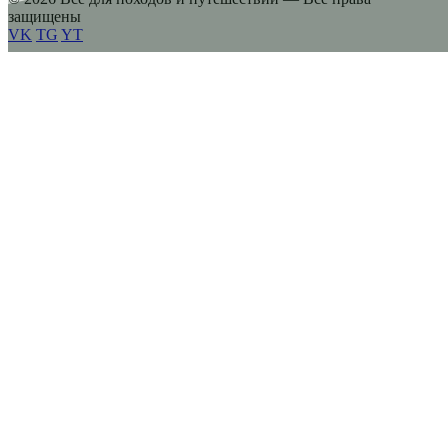
защищены
VK
TG
YT