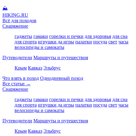
⛰
HIKING
.RU
Всё для походов
Снаряжение
гаджеты
гамаки
горелки и печки
для здоровья
для сна
для спорта
игрушки да игры
палатки
посуда
свет
часы
велосипеды и самокаты
Путеводители
Маршруты и путешествия
Крым
Кавказ
Эльбрус
Что взять в поход
Однодневный поход
Все статьи →
Снаряжение
гаджеты
гамаки
горелки и печки
для здоровья
для сна
для спорта
игрушки да игры
палатки
посуда
свет
часы
велосипеды и самокаты
Путеводители
Маршруты и путешествия
Крым
Кавказ
Эльбрус