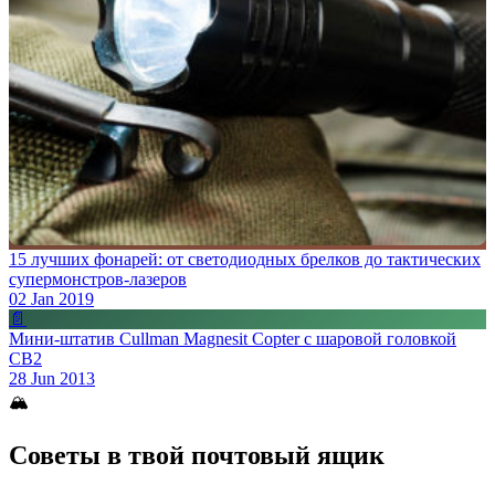
15 лучших фонарей: от светодиодных брелков до тактических
супермонстров-лазеров
02 Jan 2019
📄
Мини-штатив Cullman Magnesit Copter с шаровой головкой
CB2
28 Jun 2013
🏔
Советы в твой почтовый ящик