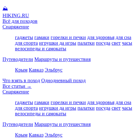
⛰
HIKING
.RU
Всё для походов
Снаряжение
гаджеты
гамаки
горелки и печки
для здоровья
для сна
для спорта
игрушки да игры
палатки
посуда
свет
часы
велосипеды и самокаты
Путеводители
Маршруты и путешествия
Крым
Кавказ
Эльбрус
Что взять в поход
Однодневный поход
Все статьи →
Снаряжение
гаджеты
гамаки
горелки и печки
для здоровья
для сна
для спорта
игрушки да игры
палатки
посуда
свет
часы
велосипеды и самокаты
Путеводители
Маршруты и путешествия
Крым
Кавказ
Эльбрус