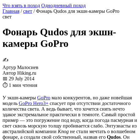
Что взять в поход
Однодневный поход
Главная
/
свет
/
Фонарь Qudos для экшн-камеры GoPro
свет
Фонарь Qudos для экшн-
камеры GoPro
✍
Артур Малосиев
Автор Hiking.ru
📅 29 July 2014
⏱ 1 мин чтения
У экшн-камеры
GoPro
мало конкурентов, но даже новейшая
модель
GoPro Hero3+
спасует при отсутствии достаточного
количества света. А ведь бывает, что хочется снять нечто
эдакое экстремальное практически в темноте. Самый простой
пример — это погружение под воду, когда погода пасмурная и
свет сквозь морскую толщу пробивается слабо. Энтузиасты из
австралийской компании
Knog
не стали мечтать о волшебном
фонаре, а создали свой собственный, назвав его
Qudos
. Он