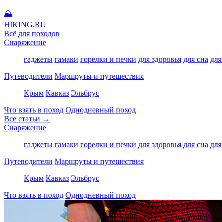
⛰
HIKING
.RU
Всё для походов
Снаряжение
гаджеты
гамаки
горелки и печки
для здоровья
для сна
для
Путеводители
Маршруты и путешествия
Крым
Кавказ
Эльбрус
Что взять в поход
Однодневный поход
Все статьи →
Снаряжение
гаджеты
гамаки
горелки и печки
для здоровья
для сна
для
Путеводители
Маршруты и путешествия
Крым
Кавказ
Эльбрус
Что взять в поход
Однодневный поход