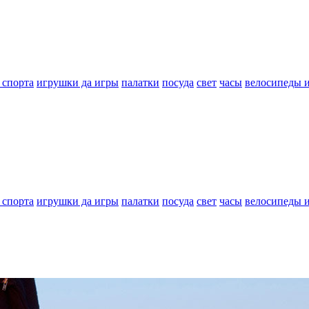
 спорта
игрушки да игры
палатки
посуда
свет
часы
велосипеды 
 спорта
игрушки да игры
палатки
посуда
свет
часы
велосипеды 