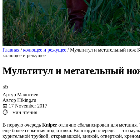
Главная
/
колющее и режущее
/
Мультитул и метательный нож K
колющее и режущее
Мультитул и метательный но
✍
Артур Малосиев
Автор Hiking.ru
📅 17 November 2017
⏱ 1 мин чтения
В первую очередь
Kniper
отлично сбалансирован для метания. Т
еще более серьезная подготовка. Во вторую очередь — это мул
курительной трубкой, открывашкой, вилкой, отверткой, креном