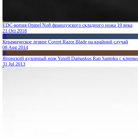
EDC-копия Opinel No8 французского складного ножа 19 века
21 Oct 2018
📄
Керамическое лезвие Covert Razor Blade на крайний случай
08 Aug 2014
📄
Японский кухонный нож Yaxell Damaskus Ran Santoku с клинком
31 Jul 2013