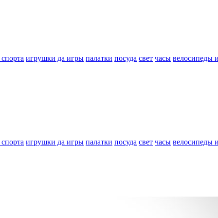
 спорта
игрушки да игры
палатки
посуда
свет
часы
велосипеды 
 спорта
игрушки да игры
палатки
посуда
свет
часы
велосипеды 