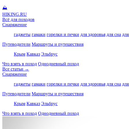
⛰
HIKING
.RU
Всё для походов
Снаряжение
гаджеты
гамаки
горелки и печки
для здоровья
для сна
для
Путеводители
Маршруты и путешествия
Крым
Кавказ
Эльбрус
Что взять в поход
Однодневный поход
Все статьи →
Снаряжение
гаджеты
гамаки
горелки и печки
для здоровья
для сна
для
Путеводители
Маршруты и путешествия
Крым
Кавказ
Эльбрус
Что взять в поход
Однодневный поход