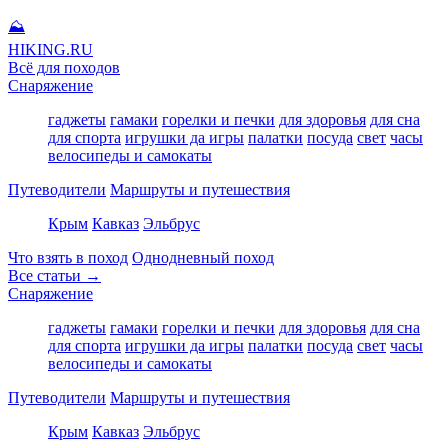
⛰
HIKING
.RU
Всё для походов
Снаряжение
гаджеты
гамаки
горелки и печки
для здоровья
для сна
для спорта
игрушки да игры
палатки
посуда
свет
часы
велосипеды и самокаты
Путеводители
Маршруты и путешествия
Крым
Кавказ
Эльбрус
Что взять в поход
Однодневный поход
Все статьи →
Снаряжение
гаджеты
гамаки
горелки и печки
для здоровья
для сна
для спорта
игрушки да игры
палатки
посуда
свет
часы
велосипеды и самокаты
Путеводители
Маршруты и путешествия
Крым
Кавказ
Эльбрус