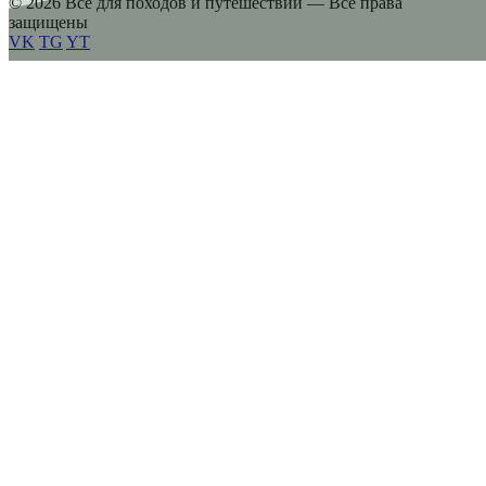
© 2026 Все для походов и путешествий — Все права
защищены
VK
TG
YT