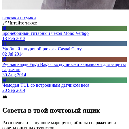
рюкзаки и сумки
🔗 Читайте также
📄
Бронебойный гитарный чехол Mono Vertigo
13 Feb 2013
📄
Удобный шнуровой рюкзак Casual Carry
02 Jul 2014
📄
Ручная кладь Fugu Bags с воздушными карманами для защиты
гаджетов
30 Aug 2014
📄
Чемодан TUL со встроенным датчиком веса
20 Sep 2014
🏔
Советы в твой почтовый ящик
Раз в неделю — лучшие маршруты, обзоры снаряжения и
советы опытных туристов.