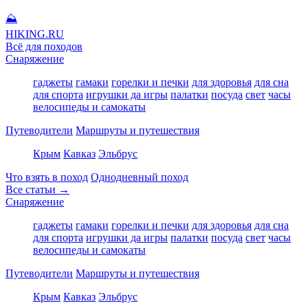
⛰
HIKING
.RU
Всё для походов
Снаряжение
гаджеты
гамаки
горелки и печки
для здоровья
для сна
для спорта
игрушки да игры
палатки
посуда
свет
часы
велосипеды и самокаты
Путеводители
Маршруты и путешествия
Крым
Кавказ
Эльбрус
Что взять в поход
Однодневный поход
Все статьи →
Снаряжение
гаджеты
гамаки
горелки и печки
для здоровья
для сна
для спорта
игрушки да игры
палатки
посуда
свет
часы
велосипеды и самокаты
Путеводители
Маршруты и путешествия
Крым
Кавказ
Эльбрус