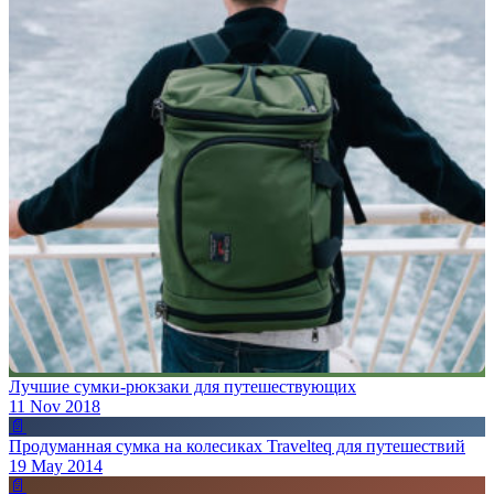
Лучшие сумки-рюкзаки для путешествующих
11 Nov 2018
📄
Продуманная сумка на колесиках Travelteq для путешествий
19 May 2014
📄