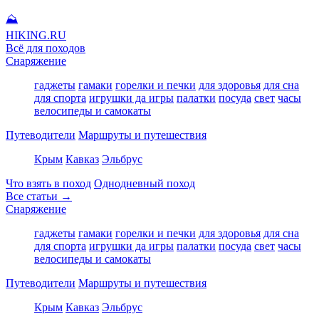
⛰
HIKING
.RU
Всё для походов
Снаряжение
гаджеты
гамаки
горелки и печки
для здоровья
для сна
для спорта
игрушки да игры
палатки
посуда
свет
часы
велосипеды и самокаты
Путеводители
Маршруты и путешествия
Крым
Кавказ
Эльбрус
Что взять в поход
Однодневный поход
Все статьи →
Снаряжение
гаджеты
гамаки
горелки и печки
для здоровья
для сна
для спорта
игрушки да игры
палатки
посуда
свет
часы
велосипеды и самокаты
Путеводители
Маршруты и путешествия
Крым
Кавказ
Эльбрус