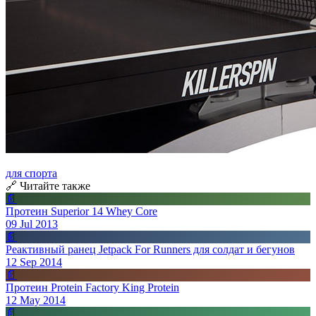
для спорта
🔗 Читайте также
📄
Протеин Superior 14 Whey Core
09 Jul 2013
📄
Реактивный ранец Jetpack For Runners для солдат и бегунов
12 Sep 2014
📄
Протеин Protein Factory King Protein
12 May 2014
📄